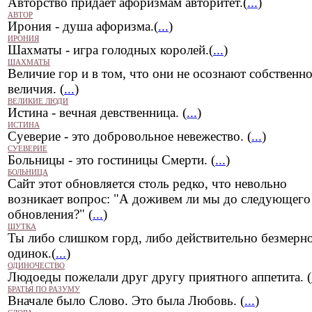
Авторство придает афоризмам авторитет.(
...
)
АВТОР
Ирония - душа афоризма.(
...
)
ИРОНИЯ
Шахматы - игра голодных королей.(
...
)
ШАХМАТЫ
Величие гор и в том, что они не осознают собственн
величия. (
...
)
ВЕЛИКИЕ ЛЮДИ
Истина - вечная девственница. (
...
)
ИСТИНА
Суеверие - это добровольное невежество. (
...
)
СУЕВЕРИЕ
Больницы - это гостиницы Смерти. (
...
)
БОЛЬНИЦА
Сайт этот обновляется столь редко, что невольно
возникает вопрос: "А доживем ли мы до следующего
обновления?" (
...
)
ШУТКА
Ты либо слишком горд, либо действительно безмерн
одинок.(
...
)
ОДИНОЧЕСТВО
Людоеды пожелали друг другу приятного аппетита. (
БРАТЬЯ ПО РАЗУМУ
Вначале было Слово. Это была Любовь. (
...
)