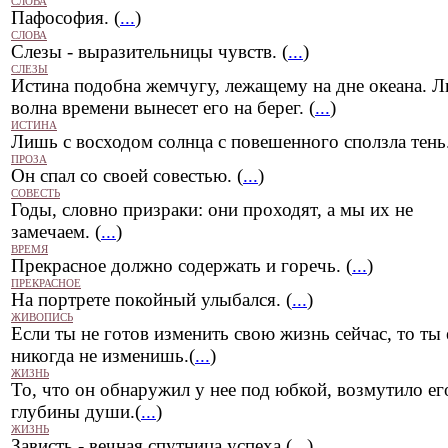
СЛОВА
Пафософия. (
...
)
СЛОВА
Слезы - выразительницы чувств. (
...
)
СЛЕЗЫ
Истина подобна жемчугу, лежащему на дне океана. 
волна времени вынесет его на берег. (
...
)
ИСТИНА
Лишь с восходом солнца с повешенного сползла тень.
ПРОЗА
Он спал со своей совестью. (
...
)
СОВЕСТЬ
Годы, словно призраки: они проходят, а мы их не
замечаем. (
...
)
ВРЕМЯ
Прекрасное должно содержать и горечь. (
...
)
ПРЕКРАСНОЕ
На портрете покойный улыбался. (
...
)
ЖИВОПИСЬ
Если ты не готов изменить свою жизнь сейчас, то ты 
никогда не изменишь.(
...
)
ЖИЗНЬ
То, что он обнаружил у нее под юбкой, возмутило ег
глубины души.(
...
)
ЖИЗНЬ
Зависть - вечная спутница успеха.(
...
)