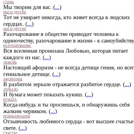
СЛАВА
Мы творим для вас. (
...
)
МЫ И ДРУГИЕ
Тот не умирает никогда, кто живет всегда в людских
сердцах. (
...
)
МЫ И ДРУГИЕ
Разочарование в обществе приводит человека к
одиночеству, разочарование в жизни - к самоубийству.
РАЗОЧАРОВАНИЕ
Вся вселенная пронизана Любовью, которая питает
каждого из нас. (
...
)
ЛЮБОВЬ
Настоящий афоризм - не всегда детище гения, но всег
гениальное детище. (
...
)
АФОРИЗМЫ
В разбитом зеркале отражается разбитое сердце. (
...
)
ЗЕРКАЛО
И бумага может показать кукиш. (
...
)
БУМАГА
Когда-нибудь и ты проснешься, и обнаружишь себя
жалким червяком. (
...
)
РЕИНКАРНАЦИЯ
Отзывчивость любимого сердца - вот высшее счастье
свете. (
...
)
СЧАСТЬЕ