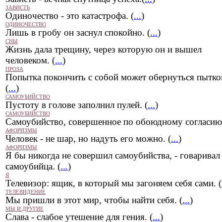
ЗАВИСТЬ
Одиночество - это катастрофа. (
...
)
ОДИНОЧЕСТВО
Лишь в гробу он заснул спокойно. (
...
)
СНЫ
Жизнь дала трещину, через которую он и вышел
человеком. (
...
)
ПРОЗА
Попытка покончить с собой может обернуться пытко
(
...
)
САМОУБИЙСТВО
Пустоту в голове заполнил пулей. (
...
)
САМОУБИЙСТВО
Самоубийство, совершенное по обоюдному согласию.
АФОРИЗМЫ
Человек - не шар, но надуть его можно. (
...
)
АФОРИЗМЫ
Я бы никогда не совершил самоубийства, - говаривал
самоубийца. (
...
)
Я
Телевизор: ящик, в который мы загоняем себя сами. (
ТЕЛЕВИДЕНИЕ
Мы пришли в этот мир, чтобы найти себя. (
...
)
МЫ И ДРУГИЕ
Слава - слабое утешение для гения. (
...
)