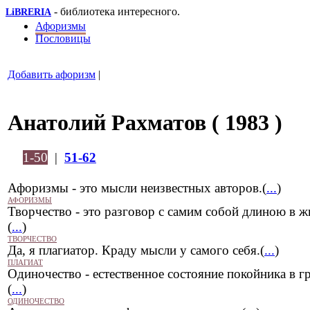
- библиотека интересного.
LiBRERIA
Афоризмы
Пословицы
Добавить афоризм
|
Анатолий Рахматов ( 1983 )
1-50
|
51-62
Афоризмы - это мысли неизвестных авторов.(
...
)
АФОРИЗМЫ
Творчество - это разговор с самим собой длиною в ж
(
...
)
ТВОРЧЕСТВО
Да, я плагиатор. Краду мысли у самого себя.(
...
)
ПЛАГИАТ
Одиночество - естественное состояние покойника в гр
(
...
)
ОДИНОЧЕСТВО