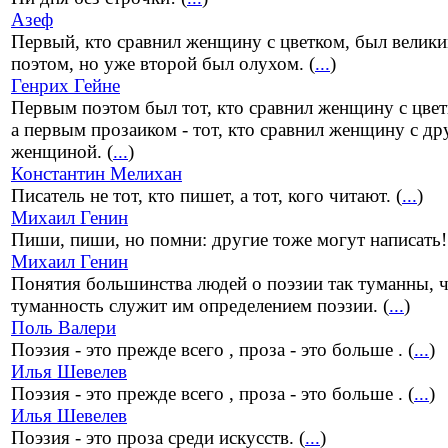
Азеф
Первый, кто сравнил женщину с цветком, был велик
поэтом, но уже второй был олухом. (
...
)
Генрих Гейне
Первым поэтом был тот, кто сравнил женщину с цвет
а первым прозаиком - тот, кто сравнил женщину с др
женщиной. (
...
)
Константин Мелихан
Писатель не тот, кто пишет, а тот, кого читают. (
...
)
Михаил Генин
Пиши, пиши, но помни: другие тоже могут написать!
Михаил Генин
Понятия большинства людей о поэзии так туманны, 
туманность служит им определением поэзии. (
...
)
Поль Валери
Поэзия - это прежде всего , проза - это больше . (
...
)
Илья Шевелев
Поэзия - это прежде всего , проза - это больше . (
...
)
Илья Шевелев
Поэзия - это проза среди искусств. (
...
)