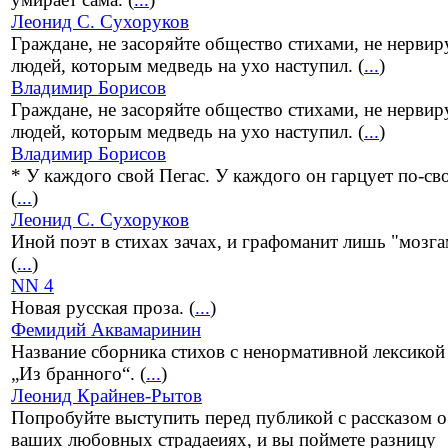
Леонид С. Сухоруков
Граждане, не засоряйте общество стихами, не нервир
людей, которым медведь на ухо наступил. (
...
)
Владимир Борисов
Граждане, не засоряйте общество стихами, не нервир
людей, которым медведь на ухо наступил. (
...
)
Владимир Борисов
* У каждого свой Пегас. У каждого он гарцует по-св
(
...
)
Леонид С. Сухоруков
Иной поэт в стихах зачах, и графоманит лишь "мозга
(
...
)
NN 4
Новая русская проза. (
...
)
Фемидий Аквамаринин
Название сборника стихов с ненормативной лексико
„Из бранного“. (
...
)
Леонид Крайнев-Рытов
Попробуйте выступить перед публикой с рассказом о
ваших любовных страдаеиях, и вы поймете разницу