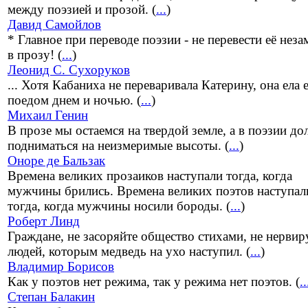
между поэзией и прозой. (
...
)
Давид Самойлов
* Главное при переводе поэзии - не перевести её неза
в прозу! (
...
)
Леонид С. Сухоруков
... Хотя Кабаниха не переваривала Катерину, она ела 
поедом днем и ночью. (
...
)
Михаил Генин
В прозе мы остаемся на твердой земле, а в поэзии д
подниматься на неизмеримые высоты. (
...
)
Оноре де Бальзак
Времена великих прозаиков наступали тогда, когда
мужчины брились. Времена великих поэтов наступал
тогда, когда мужчины носили бороды. (
...
)
Роберт Линд
Граждане, не засоряйте общество стихами, не нервир
людей, которым медведь на ухо наступил. (
...
)
Владимир Борисов
Как у поэтов нет режима, так у режима нет поэтов. (
..
Степан Балакин