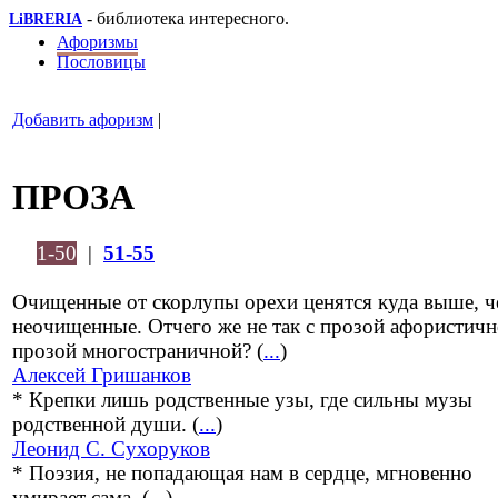
- библиотека интересного.
LiBRERIA
Афоризмы
Пословицы
Добавить афоризм
|
ПРОЗА
1-50
|
51-55
Очищенные от скорлупы орехи ценятся куда выше, ч
неочищенные. Отчего же не так с прозой афористичн
прозой многостраничной? (
...
)
Алексей Гришанков
* Крепки лишь родственные узы, где сильны музы
родственной души. (
...
)
Леонид С. Сухоруков
* Поэзия, не попадающая нам в сердце, мгновенно
умирает сама. (
...
)