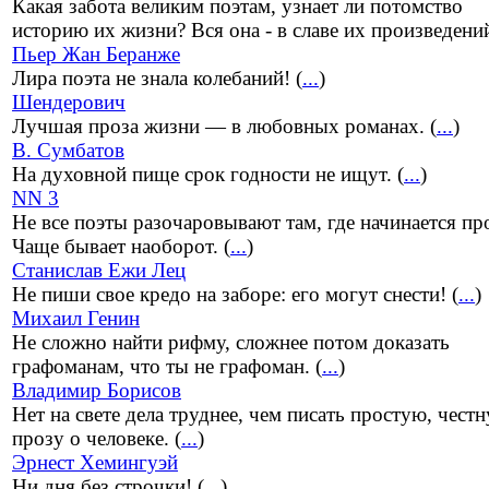
Какая забота великим поэтам, узнает ли потомство
историю их жизни? Вся она - в славе их произведений
Пьер Жан Беранже
Лира поэта не знала колебаний! (
...
)
Шендерович
Лучшая проза жизни — в любовных романах. (
...
)
В. Сумбатов
На духовной пище срок годности не ищут. (
...
)
NN 3
Не все поэты разочаровывают там, где начинается пр
Чаще бывает наоборот. (
...
)
Станислав Ежи Лец
Не пиши свое кредо на заборе: его могут снести! (
...
)
Михаил Генин
Не сложно найти рифму, сложнее потом доказать
графоманам, что ты не графоман. (
...
)
Владимир Борисов
Нет на свете дела труднее, чем писать простую, чест
прозу о человеке. (
...
)
Эрнест Хемингуэй
Ни дня без строчки! (
...
)