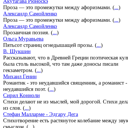
Акутагава Рюноскэ
Проза — это промежутки между афоризмами. (
...
)
Александр Самойленко
Проза — это промежутки между афоризмами. (
...
)
Александр Самойленко
Прозаичная поэзия. (
...
)
Ольга Муравьева
Пятьсот страниц огнедышащей прозы. (
...
)
В. Шукшин
Рассказывают, что в Древней Греции поэтическая кул
была столь высокой, что там даже доносы писали
гекзаметром. (
...
)
Михаил Генин
Романтик - это неудавшийся священник, а романист -
неудавшийся поэт. (
...
)
Сирил Конноли
Стихи делают не из мыслей, мой дорогой. Стихи дел
из слов. (
...
)
Стефан Малларме - Эдгару Дега
Стихотворение есть растянутое колебание между зву
смыслом. (
...
)