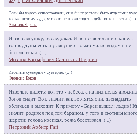
Федор Мuхайлович Достоевский
Если бы чудеса существовали, они бы перестали быть чудесами: чуд
только потому чудо, что оно не происходит в действительности. (
...
)
Анатоль Франс
И взяв лягушку, исследовал. И по исследовании нашел:
точно; душа есть и у лягушки, токмо малая видом и не
бессмертная. (
...
)
Михаил Евграфович Салтыков-Щедрин
Избегать суеверий - суеверие. (
...
)
Фрэнсис Бэкон
Извольте видеть: вот это - небеса, а на них целая дюжина
богов сидит. Вот, значит, как вертятся они, двенадцать
обличьев и выходит. К примеру - Баран вышел: ладно! Кт
значит, родился под тем бараном, у того и скотины мног
шерсти; голова крепкая, рожа бесстыжая. (
...
)
Петроний Арбитр Гай