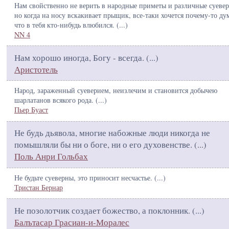
Нам свойственно не верить в народные приметы и различные суевер
но когда на носу вскакивает прыщик, все-таки хочется почему-то ду
что в тебя кто-нибудь влюбился. (
...
)
NN 4
Нам хорошо иногда, Богу - всегда. (
...
)
Аристотель
Народ, зараженный суеверием, неизлечим и становится добычею
шарлатанов всякого рода. (
...
)
Пьер Буаст
Не будь дьявола, многие набожные люди никогда не
помышляли бы ни о боге, ни о его духовенстве. (
...
)
Поль Анри Гольбах
Не будьте суеверны, это приносит несчастье. (
...
)
Тристан Бернар
Не позолотчик создает божество, а поклонник. (
...
)
Балътасар Грасиан-и-Моралес