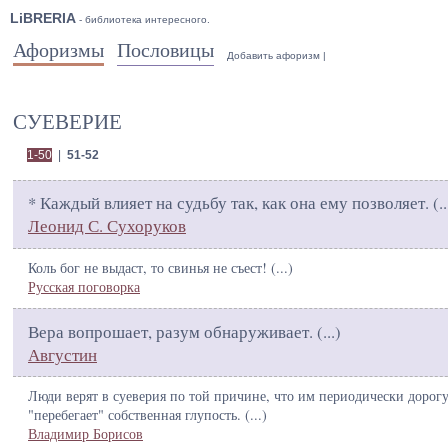
LiBRERIA
- библиотека интересного.
Афоризмы
Пословицы
Добавить афоризм
|
СУЕВЕРИЕ
1-50
|
51-52
* Каждый влияет на судьбу так, как она ему позволяет. (
..
Леонид С. Сухоруков
Коль бог не выдаст, то свинья не съест! (
...
)
Русская поговорка
Вера вопрошает, разум обнаруживает. (
...
)
Августин
Люди верят в суеверия по той причине, что им периодически дорог
"перебегает" собственная глупость. (
...
)
Владимир Борисов