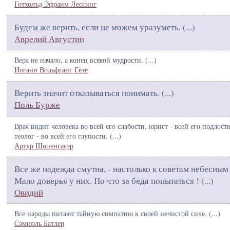
Готхолъд Эфраим Лессинг
Будем же верить, если не можем уразуметь. (
...
)
Аврелий Августин
Вера не начало, а конец всякой мудрости. (
...
)
Иоганн Вольфганг Гёте
Верить значит отказываться понимать. (
...
)
Поль Бурже
Врач видит человека во всей его слабости, юрист - всей его подлости
теолог - во всей его глупости. (
...
)
Артур Шопенгауэр
Все же надежда смутна, - настолько к советам небесным
Мало доверья у них. Но что за беда попытаться ! (
...
)
Овидий
Все народы питают тайную симпатию к своей нечистой силе. (
...
)
Сэмюэль Батлер