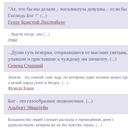
"Ах, что бы мы делали ,- воскликнула девушка, - если бы
Господь Бог !" (
...
)
Георг Кристоф Лихтенберг
...будучи нигде, она (
...
)
душа
...Души суть искорки, оторвавшиеся от высоких святынь,
упавшие и приставшие к чуждому им элементу. (
...
)
Сенека Старший
Атеизм - это тонкий слои льда, по которому один человек может пр
а целый народ ухнет в бездну. (
...
)
Фрэнсис Бэкон
Бог - это газообразное позвоночное. (
...
)
Альберт Эйнштейн
Большинство людей слушает рассказы о привидениях днем с
удовольствием, вечером же не без чувства страха. (
...
)