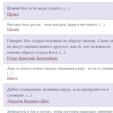
Всякий Бог есть мера сущего. (
...
)
Прокл
Выгодны боги для нас - коли выгодны, будем в них верить! (
...
)
Овидий
Говорят: Бог создал человека по образу своему. Слова э
не могут значить ничего другого, как то, что человек по
своему образу создал Бога. (
...
)
Георг Кристоф Лихтенберг
Даже от атеиста можно ожидать обращения в веру - но не от суевер
(
...
)
Юниус
Дайте суеверному человеку науку, и он превратит ее в
суеверие. (
...
)
Джордж Бернард Шоу
Добродетель в том и состоит, чтобы поступать правильно, пренебрег