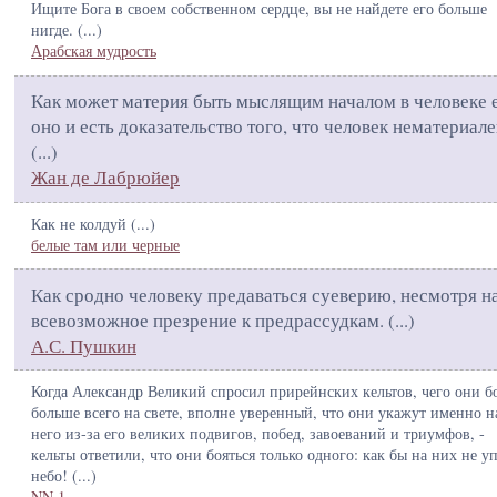
Ищите Бога в своем собственном сердце, вы не найдете его больше
нигде. (
...
)
Арабская мудрость
Как может материя быть мыслящим началом в человеке 
оно и есть доказательство того, что человек нематериале
(
...
)
Жан де Лабрюйер
Как не колдуй (
...
)
белые там или черные
Как сродно человеку предаваться суеверию, несмотря н
всевозможное презрение к предрассудкам. (
...
)
А.С. Пушкин
Когда Александр Великий спросил прирейнских кельтов, чего они б
больше всего на свете, вполне уверенный, что они укажут именно н
него из-за его великих подвигов, побед, завоеваний и триумфов, -
кельты ответили, что они бояться только одного: как бы на них не у
небо! (
...
)
NN 1