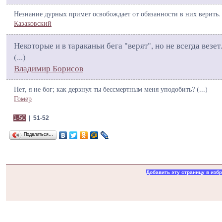
Незнание дурных примет освобождает от обязанности в них верить. 
Казаковский
Некоторые и в тараканьи бега "верят", но не всегда везет.
(
...
)
Владимир Борисов
Нет, я не бог; как дерзнул ты бессмертным меня уподобить? (
...
)
Гомер
1-50
|
51-52
Поделиться…
Добавить эту страницу в изб