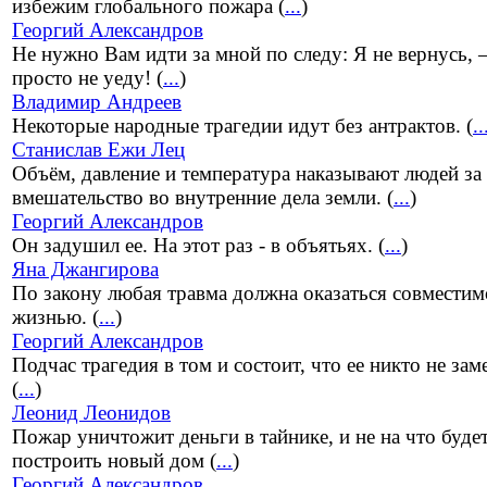
избежим глобального пожара (
...
)
Георгий Александров
Не нужно Вам идти за мной по следу: Я не вернусь, –
просто не уеду! (
...
)
Владимир Андреев
Некоторые народные трагедии идут без антрактов. (
..
Станислав Ежи Лец
Объём, давление и температура наказывают людей за
вмешательство во внутренние дела земли. (
...
)
Георгий Александров
Он задушил ее. На этот раз - в объятьях. (
...
)
Яна Джангирова
По закону любая травма должна оказаться совместим
жизнью. (
...
)
Георгий Александров
Подчас трагедия в том и состоит, что ее никто не заме
(
...
)
Леонид Леонидов
Пожар уничтожит деньги в тайнике, и не на что буде
построить новый дом (
...
)
Георгий Александров