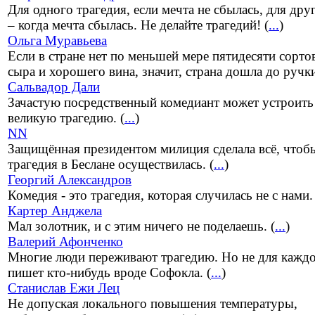
Для одного трагедия, если мечта не сбылась, для дру
– когда мечта сбылась. Не делайте трагедий! (
...
)
Ольга Муравьева
Если в стране нет по меньшей мере пятидесяти сорто
сыра и хорошего вина, значит, страна дошла до ручки
Сальвадор Дали
Зачастую посредственный комедиант может устроить
великую трагедию. (
...
)
NN
Защищённая президентом милиция сделала всё, чтоб
трагедия в Беслане осуществилась. (
...
)
Георгий Александров
Комедия - это трагедия, которая случилась не с нами. 
Картер Анджела
Мал золотник, и с этим ничего не поделаешь. (
...
)
Валерий Афонченко
Многие люди переживают трагедию. Но не для каждо
пишет кто-нибудь вроде Софокла. (
...
)
Станислав Ежи Лец
Не допуская локального повышения температуры,