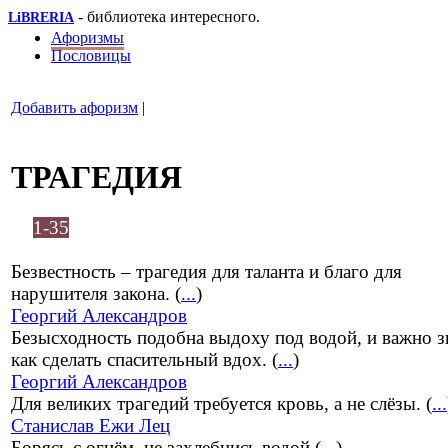
- библиотека интересного.
LiBRERIA
Афоризмы
Пословицы
Добавить афоризм
|
ТРАГЕДИЯ
1-35
Безвестность – трагедия для таланта и благо для
нарушителя закона. (
...
)
Георгий Александров
Безысходность подобна выдоху под водой, и важно з
как сделать спасительный вдох. (
...
)
Георгий Александров
Для великих трагедий требуется кровь, а не слёзы. (
...
Станислав Ежи Лец
Борясь с огнём, не захлебнись водой (
...
)