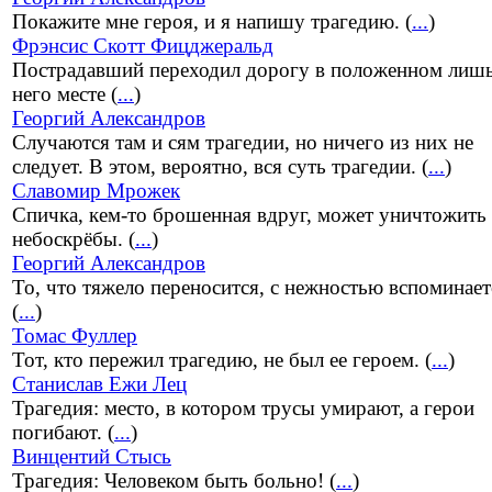
Покажите мне героя, и я напишу трагедию. (
...
)
Фрэнсис Скотт Фицджеральд
Пострадавший переходил дорогу в положенном лишь
него месте (
...
)
Георгий Александров
Случаются там и сям трагедии, но ничего из них не
следует. В этом, вероятно, вся суть трагедии. (
...
)
Славомир Мрожек
Спичка, кем-то брошенная вдруг, может уничтожить
небоскрёбы. (
...
)
Георгий Александров
То, что тяжело переносится, с нежностью вспоминает
(
...
)
Томас Фуллер
Тот, кто пережил трагедию, не был ее героем. (
...
)
Станислав Ежи Лец
Трагедия: место, в котором трусы умирают, а герои
погибают. (
...
)
Винцентий Стысь
Трагедия: Человеком быть больно! (
...
)