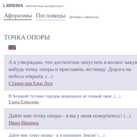
LiBRERIA
- библиотека интересного.
Афоризмы
Пословицы
Добавить афоризм
|
ТОЧКА ОПОРЫ
1-17
А я утверждаю, что достаточно запустить в космос каку
нибудь точку опоры и приставить лестницу. Дорога на
небеса открыта. (
...
)
Станислав Ежи Лец
В большой тусовке городов моральных не снимай оков. (
...
)
Елена Ермолова
Дайте мне точку опоры - и вы у меня повертитесь! (
...
)
Иван Иванюк
Дайте мне точку опоры - и я переверну Землю! (
...
)