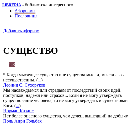
- библиотека интересного.
LiBRERIA
Афоризмы
Пословицы
Добавить афоризм
|
СУЩЕСТВО
1-3
* Когда мыслящее существо вне существа мысли, мысли его -
несущественны. (
...
)
Леонид С. Сухоруков
Мы наслаждаемся или страдаем от последствий своих идей,
поступков, надежд или страхов... Если я не могу утверждать
существование человека, то не могу утверждать и существова
Бога. (
...
)
Норман Казинс
Нет более опасного существа, чем делец, вышедший на добычу.
Поль Анри Гольбах