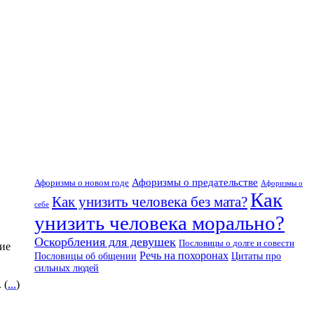
Афоризмы о предательстве
Афоризмы о новом годе
Афоризмы о
Как
Как унизить человека без мата?
себе
унизить человека морально?
Оскорбления для девушек
Пословицы о долге и совести
ние
Речь на похоронах
Цитаты про
Пословицы об общении
сильных людей
 (
...
)