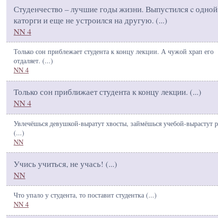
Студенчество – лучшие годы жизни. Выпустился c одной
каторги и еще не устроился на другую. (
...
)
NN 4
Только сон приблежает студента к концу лекции. А чужой храп его
отдаляет. (
...
)
NN 4
Только сон приближает студента к концу лекции. (
...
)
NN 4
Увлечёшься девушкой-выратут хвосты, займёшься учебой-вырастут р
(
...
)
NN
Учись учиться, не учась! (
...
)
NN
Что упало у студента, то поставит студентка (
...
)
NN 4