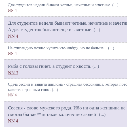
Для студентов недели бывают четные, нечетные и зачетные. (
...
)
NN 4
Для студентов недели бывают четные, нечетные и зачетн
А для студенток бывают еще и залетные. (
...
)
NN 4
На стипендию можно купить что-нибудь, но не больше... (
...
)
NN 4
Рыба с головы гниет, а студент с хвоста. (
...
)
NN 3
Сдача сессии и защита диплома - страшная бессонница, которая пот
кажется страшным сном. (
...
)
NN 4
Сессия - слово мужского рода. Ибо ни одна женщина не
смогла бы зае**ть такое количество людей! (
...
)
NN 4