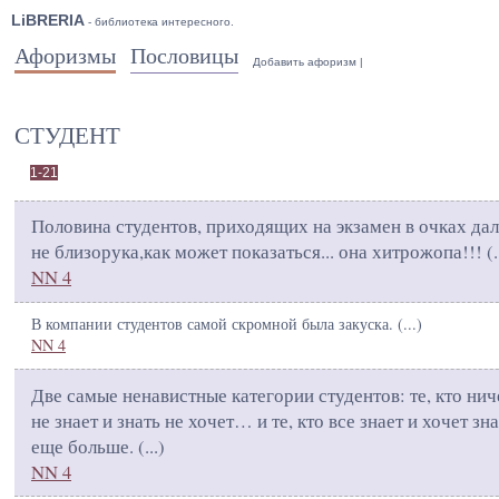
LiBRERIA
- библиотека интересного.
Афоризмы
Пословицы
Добавить афоризм
|
СТУДЕНТ
1-21
Половина студентов, приходящих на экзамен в очках да
не близорука,как может показаться... она хитрожопа!!! (
.
NN 4
В компании студентов самой скромной была закуска. (
...
)
NN 4
Две самые ненавистные категории студентов: те, кто нич
не знает и знать не хочет… и те, кто все знает и хочет зн
еще больше. (
...
)
NN 4