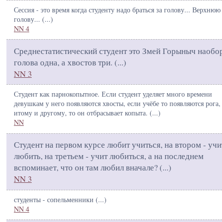
Сессия - это время когда студенту надо браться за голову... Верхнюю
голову... (
...
)
NN 4
Среднестатистический студент это Змей Горыныч наобор
голова одна, а хвостов три. (
...
)
NN 3
Студент как парнокопытное. Если студент уделяет много времени
девушкам у него появляются хвосты, если учёбе то появляются рога,
итому и другому, то он отбрасывает копыта. (
...
)
NN
Студент на первом курсе любит учиться, на втором - учи
любить, на третьем - учит любиться, а на последнем
вспоминает, что он там любил вначале? (
...
)
NN 3
студенты - сопельменники (
...
)
NN 4