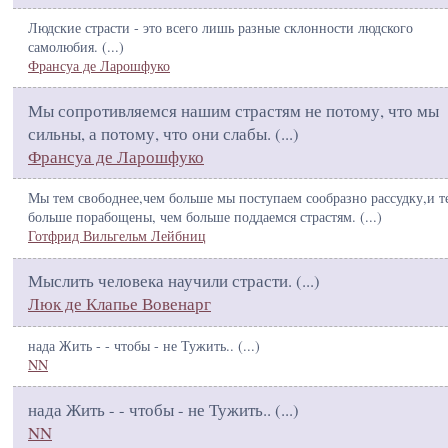
Людские страсти - это всего лишь разные склонности людского
самолюбия. (
...
)
Франсуа де Ларошфуко
Мы сопротивляемся нашим страстям не потому, что мы
сильны, а потому, что они слабы. (
...
)
Франсуа де Ларошфуко
Мы тем свободнее,чем больше мы поступаем сообразно рассудку,и т
больше порабощены, чем больше поддаемся страстям. (
...
)
Готфрид Вильгельм Лейбниц
Мыслить человека научили страсти. (
...
)
Люк де Клапье Вовенарг
нада Жить - - чтобы - не Тужить.. (
...
)
NN
нада Жить - - чтобы - не Тужить.. (
...
)
NN