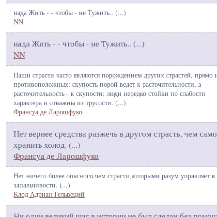
нада Жить - - чтобы - не Тужить.. (
...
)
NN
нада Жить - - чтобы - не Тужить.. (
...
)
NN
Наши страсти часто являются порождением других страстей, прямо 
противоположных: скупость порой ведет к расточительности, а
расточительность - к скупости; люди нередко стойки по слабости
характера и отважны из трусости. (
...
)
Франсуа де Ларошфуко
Нет вернее средства разжечь в другом страсть, чем сам
хранить холод. (
...
)
Франсуа де Ларошфуко
Нет ничего более опасного,чем страсти,которыми разум управляет в
запальчивости. (
...
)
Клод Адриан Гельвеций
Ни один великий шаг в истории не был сделан без помо