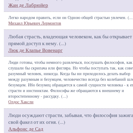
Жан де Лабрюйер
Легко народом править, если он Одною общей страстью увлечен. (
...
Михаил Юрьевич Лермонтов
Любая страсть, владеющая человеком, как бы открывает
прямой доступ к нему. (
...
)
Люк де Клапье Вовенарг
Люди готовы, чтобы немного развлечься, послушать философов, как
слушали бы скрипача или фигляра. Но чтобы поступать так, как сове
разумный человек, никогда. Когда бы ни приходилось делать выбор
между разумным и безумцем, человечество всегда без колебаний шл
безумцем. Ибо безумец обращается к самой сущности человека - к е
страсти и инстинктам. Философы же обращаются к внешнему и
второстепенному - рассудку. (
...
)
Олдос Хаксли
Люди осуждают страсти, забывая, что философия зажиг
свой факел от их огня. (
...
)
Альфонс де Сад