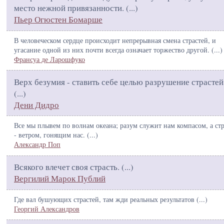
место нежной привязанности. (
...
)
Пьер Огюстен Бомарше
В человеческом сердце происходит непрерывная смена страстей, и
угасание одной из них почти всегда означает торжество другой. (
...
)
Франсуа де Ларошфуко
Верх безумия - ставить себе целью разрушение страстей
(
...
)
Дени Дидро
Все мы плывем по волнам океана; разум служит нам компасом, а ст
- ветром, гонящим нас. (
...
)
Александр Поп
Всякого влечет своя страсть. (
...
)
Вергилий Марок Публий
Где вал бушующих страстей, там жди реальных результатов (
...
)
Георгий Александров