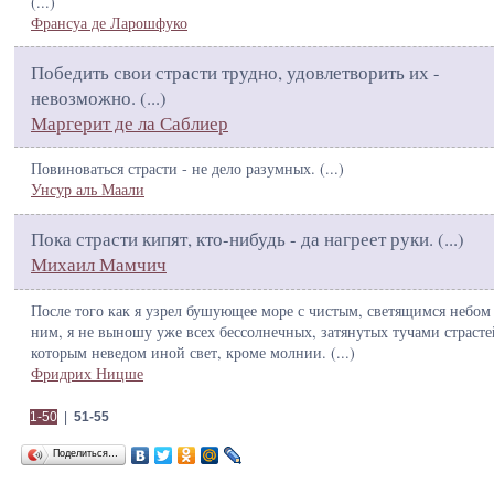
(
...
)
Франсуа де Ларошфуко
Победить свои страсти трудно, удовлетворить их -
невозможно. (
...
)
Маргерит де ла Саблиер
Повиноваться страсти - не дело разумных. (
...
)
Унсур аль Маали
Пока страсти кипят, кто-нибудь - да нагреет руки. (
...
)
Михаил Мамчич
После того как я узрел бушующее море с чистым, светящимся небом
ним, я не выношу уже всех бессолнечных, затянутых тучами страсте
которым неведом иной свет, кроме молнии. (
...
)
Фридрих Ницше
1-50
|
51-55
Поделиться…