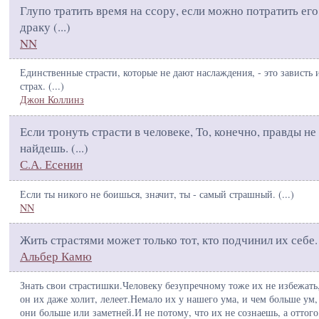
Глупо тратить время на ссору, если можно потратить его
драку (
...
)
NN
Единственные страсти, которые не дают наслаждения, - это зависть 
страх. (
...
)
Джон Коллинз
Если тронуть страсти в человеке, То, конечно, правды не
найдешь. (
...
)
С.А. Есенин
Если ты никого не боишься, значит, ты - самый страшный. (
...
)
NN
Жить страстями может только тот, кто подчинил их себе.
Альбер Камю
Знать свои страстишки.Человеку безупречному тоже их не избежать
он их даже холит, лелеет.Немало их у нашего ума, и чем больше ум,
они больше или заметней.И не потому, что их не сознаешь, а оттого