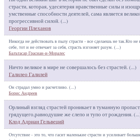
страсти, которая, удесятеряя нравственные силы и изощ
умственные способности деятелей, сама является велико
прогрессивной силой. (
...
)
Георгии Плеханов
Никогда не действовать в пылу страсти - все сделаешь не так.Кто не 
себе, тот и не отвечает за себя, страсть изгоняет разум. (
...
)
Балътасар Грасиан-и-Моралес
Ничто великое в мире не совершалось без страстей. (
...
)
Галилео Галилей
Он страдал умно и расчетливо. (
...
)
Борис Андреев
Орлиный взгляд страстей проникает в туманную пропаст
грядущего,равнодушие же слепо и тупо от рождения. (
...
Клод Адриан Гельвеций
Отсутствие - это то, что гасит маленькие страсти и усиливает больш