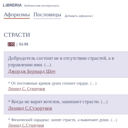
LiBRERIA
- библиотека интересного.
Афоризмы
Пословицы
Добавить афоризм
|
СТРАСТИ
1-50
|
51-55
Добродетель состоит не в отсутствии страстей, а в
управлении ими. (
...
)
Джордж Бернард Шоу
* От постоянных криков души глохнет сердце. (
...
)
Леонид С. Сухоруков
* Когда не варит котелок, закипают страсти. (
...
)
Леонид С.Сухоруков
* Физический парадокс: кипят страсти, а выкипают души. (
...
)
Леонид С.Сухоруков