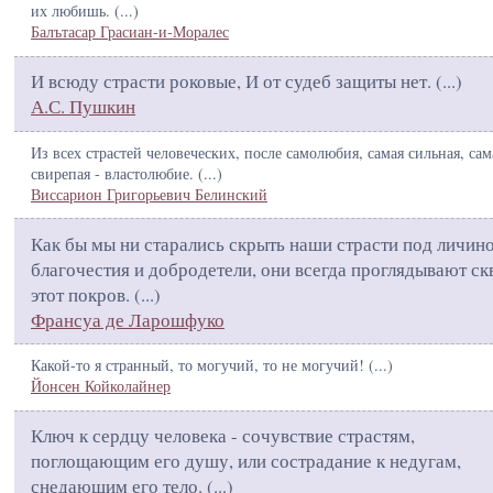
их любишь. (
...
)
Балътасар Грасиан-и-Моралес
И всюду страсти роковые, И от судеб защиты нет. (
...
)
А.С. Пушкин
Из всех страстей человеческих, после самолюбия, самая сильная, сам
свирепая - властолюбие. (
...
)
Виссарион Григорьевич Белинский
Как бы мы ни старались скрыть наши страсти под личин
благочестия и добродетели, они всегда проглядывают ск
этот покров. (
...
)
Франсуа де Ларошфуко
Какой-то я странный, то могучий, то не могучий! (
...
)
Йонсен Койколайнер
Ключ к сердцу человека - сочувствие страстям,
поглощающим его душу, или сострадание к недугам,
снедающим его тело. (
...
)