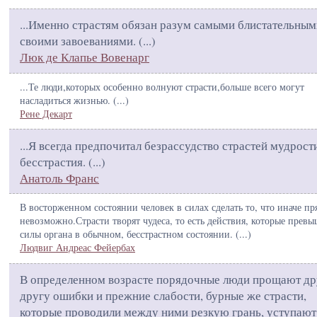
...Именно страстям обязан разум самыми блистательным
своими завоеваниями. (
...
)
Люк де Клапье Вовенарг
...Те люди,которых особенно волнуют страсти,больше всего могут
насладиться жизнью. (
...
)
Рене Декарт
...Я всегда предпочитал безрассудство страстей мудрост
бесстрастия. (
...
)
Анатоль Франс
В восторженном состоянии человек в силах сделать то, что иначе пр
невозможно.Страсти творят чудеса, то есть действия, которые прев
силы органа в обычном, бесстрастном состоянии. (
...
)
Людвиг Андреас Фейербах
В определенном возрасте порядочные люди прощают др
другу ошибки и прежние слабости, бурные же страсти,
которые проводили между ними резкую грань, уступают