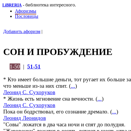
- библиотека интересного.
LiBRERIA
Афоризмы
Пословицы
Добавить афоризм
|
СОН И ПРОБУЖДЕНИЕ
1-50
|
51-51
* Кто имеет большие деньги, тот ругает их больше за
что меньше из-за них спит. (
...
)
Леонид С. Сухоруков
* Жизнь есть мгновение сна вечности. (
...
)
Леонид С. Сухоруков
Пока он бодрствовал, его сознание дремало. (
...
)
Леонид Леонидов
"Совы" ложатся в два часа ночи и спят до полудня.
"Жаворонки" ложатся в десять, встают в шесть утра и