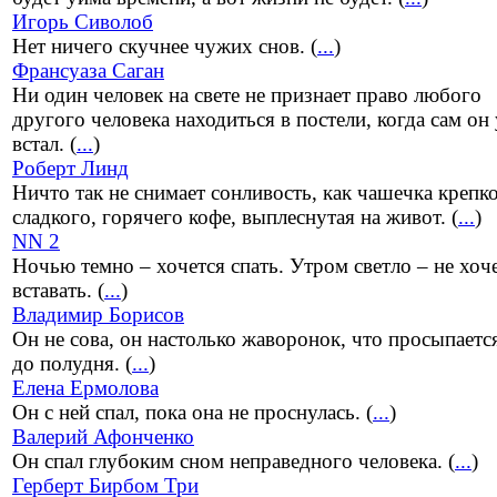
Игорь Сиволоб
Нет ничего скучнее чужих снов. (
...
)
Франсуаза Саган
Ни один человек на свете не признает право любого
другого человека находиться в постели, когда сам он
встал. (
...
)
Роберт Линд
Ничто так не снимает сонливость, как чашечка крепко
сладкого, горячего кофе, выплеснутая на живот. (
...
)
NN 2
Ночью темно – хочется спать. Утром светло – не хоч
вставать. (
...
)
Владимир Борисов
Он не сова, он настолько жаворонок, что просыпаетс
до полудня. (
...
)
Елена Ермолова
Он с ней спал, пока она не проснулась. (
...
)
Валерий Афонченко
Он спал глубоким сном неправедного человека. (
...
)
Герберт Бирбом Три