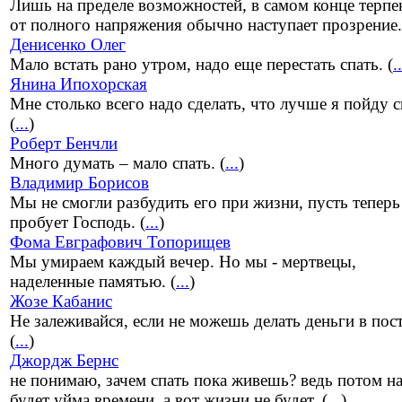
Лишь на пределе возможностей, в самом конце терпе
от полного напряжения обычно наступает прозрение.
Денисенко Олег
Мало встать рано утром, надо еще перестать спать. (
..
Янина Ипохорская
Мне столько всего надо сделать, что лучше я пойду с
(
...
)
Роберт Бенчли
Много думать – мало спать. (
...
)
Владимир Борисов
Мы не смогли разбудить его при жизни, пусть теперь
пробует Господь. (
...
)
Фома Евграфович Топорищев
Мы умираем каждый вечер. Но мы - мертвецы,
наделенные памятью. (
...
)
Жозе Кабанис
Не залеживайся, если не можешь делать деньги в пост
(
...
)
Джордж Бернс
не понимаю, зачем спать пока живешь? ведь потом на
будет уйма времени, а вот жизни не будет. (
...
)