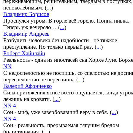
переживающим, решительным, твердым в поступках,
непоколебимым. (
...
)
Владимир Борисов
Проснулся утром. В горле всё горело. Попил пивка.
Теперь уж вечерело… (
...
)
Владимир Андреев
Разбудить человека без надобности - не тяжкое
преступление. Но только первый раз. (
...
)
Роберт Хайнлайн
Реальность - одна из ипостасей сна Хорхе Луис Борхе
NN
С недоспелостью не поспишь, со спелостью не доспи
переспелостью не переспишь. (
...
)
Валерий Афонченко
Сила притяжения яснее всего ощущается, когда утро
лежишь на кровати. (
...
)
NN 4
Сон - миф, уже завербовавший веру в себя. (
...
)
NN 4
Сон - реальность, прерываемая тягучим бредом
бодрствования. (
...
)