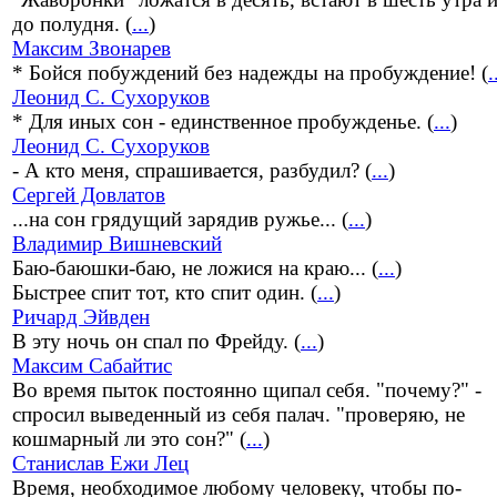
до полудня. (
...
)
Максим Звонарев
* Бойся побуждений без надежды на пробуждение! (
.
Леонид С. Сухоруков
* Для иных сон - единственное пробужденье. (
...
)
Леонид С. Сухоруков
- А кто меня, спрашивается, разбудил? (
...
)
Сергей Довлатов
...на сон грядущий зарядив ружье... (
...
)
Владимир Вишневский
Баю-баюшки-баю, не ложися на краю... (
...
)
Быстрее спит тот, кто спит один. (
...
)
Ричард Эйвден
В эту ночь он спал по Фрейду. (
...
)
Максим Сабайтис
Во время пыток постоянно щипал себя. "почему?" -
спросил выведенный из себя палач. "проверяю, не
кошмарный ли это сон?" (
...
)
Станислав Ежи Лец
Время, необходимое любому человеку, чтобы по-