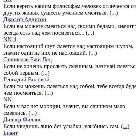
Если верить нашим философам,человек отличается о
других живых существ умением смеяться. (
...
)
Джозеф Аддисон
Если вы можете смеяться над своими бедами, значит 
всегда есть над чем посмеяться... (
...
)
NN 4
Если настоящий шут смеется над настоящим шутом,
значит один из них не настоящий. (
...
)
Станислав Ежи Лец
Если не хочешь прослыть смешным, начинай смеятьс
собой первым. (
...
)
Геннадий Воловой
Если ты можешь смеяться над собой, тебе всегда буд
чем посмеяться. (
...
)
NN
Если у вас нет морщин, значит, вы слишком мало
смеялись. (
...
)
Диллер Филлис
Если увидишь лицо без улыбки, улыбнись сам. (
...
)
Биант