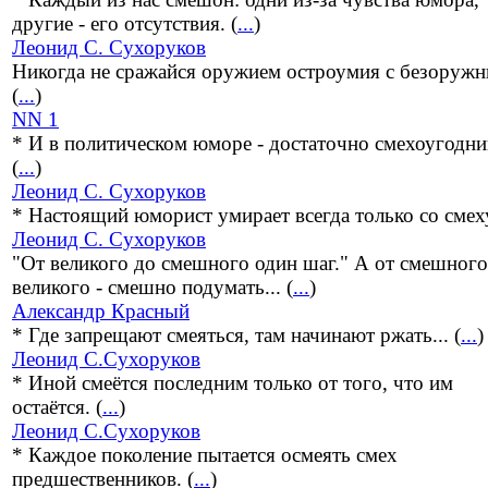
другие - его отсутствия. (
...
)
Леонид С. Сухоруков
Никогда не сражайся оружием остроумия с безоруж
(
...
)
NN 1
* И в политическом юморе - достаточно смехоугодни
(
...
)
Леонид С. Сухоруков
* Настоящий юморист умирает всегда только со смеху
Леонид С. Сухоруков
"От великого до смешного один шаг." А от смешного
великого - смешно подумать... (
...
)
Александр Красный
* Где запрещают смеяться, там начинают ржать... (
...
)
Леонид С.Сухоруков
* Иной смеётся последним только от того, что им
остаётся. (
...
)
Леонид С.Сухоруков
* Каждое поколение пытается осмеять смех
предшественников. (
...
)