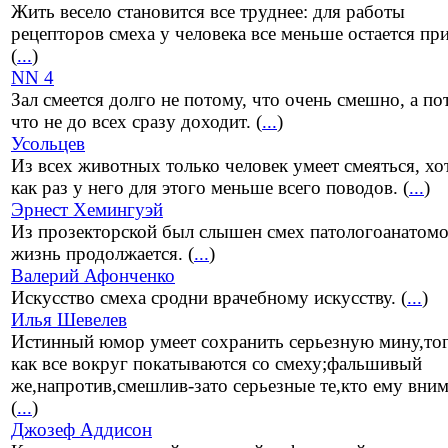
Жить весело становится все труднее: для работы
рецепторов смеха у человека все меньше остается пр
(
...
)
NN 4
Зал смеется долго не потому, что очень смешно, а п
что не до всех сразу доходит. (
...
)
Усольцев
Из всех животных только человек умеет смеяться, хо
как раз у него для этого меньше всего поводов. (
...
)
Эрнест Хемингуэй
Из прозекторской был слышен смех патологоанатомо
жизнь продолжается. (
...
)
Валерий Афонченко
Искусство смеха сродни врачебному искусству. (
...
)
Илья Шевелев
Истинный юмор умеет сохранить серьезную мину,то
как все вокруг покатываются со смеху;фальшивый
же,напротив,смешлив-зато серьезные те,кто ему вним
(
...
)
Джозеф Аддисон