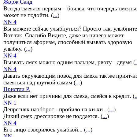
Жорж Санд
Всегда смеялся первым – боялся, что очередь смеять
может не подойти. (
...
)
NN 4
Вы можете сейчас улыбнуться? Просто так, улыбните
Вот так. Спасибо.Видите, даже из ничего может
получиться афоризм, способный вызвать здоровую
улыбку. (
...
)
NN 4
Вызвать смех можно одним пальцем, рвоту - двумя (
.
NN 4
Давать окружающим повод для смеха так же прият-но
смеяться над шуткой самим (
...
)
Пристли Р.
Даже если нет причины для смеха, смейся в кредит. (
.
NN 1
Депресняк наоборот - пробило на хи-хи . (
...
)
Дикий смех дрессировке не поддается. (
...
)
NN 4
Его лицо озверилось улыбкой... (
...
)
NN