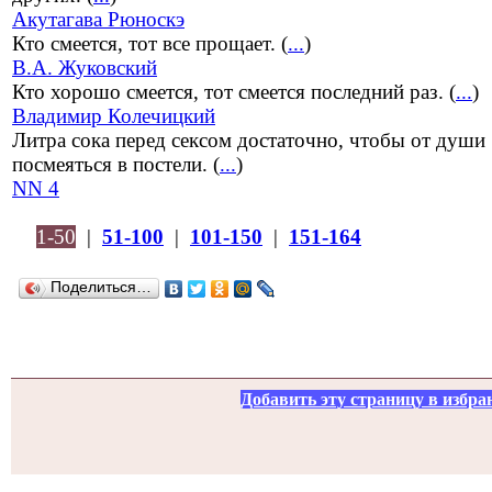
Акутагава Рюноскэ
Кто смеется, тот все прощает. (
...
)
В.А. Жуковский
Кто хорошо смеется, тот смеется последний раз. (
...
)
Владимир Колечицкий
Литра сока перед сексом достаточно, чтобы от души
посмеяться в постели. (
...
)
NN 4
1-50
|
51-100
|
101-150
|
151-164
Поделиться…
Добавить эту страницу в избра