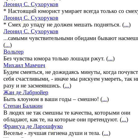
Леонид С. Сухоруков
* Настоящий юморист умирает всегда только со смеху
Леонид С. Сухоруков
* Смех до упаду не должен мешать подняться. (
...
)
Леонид С. Сухоруков
...самыми чувствительными обидами бывают насмеш
(
...
)
Вольтер
Без чувства юмора только лошади ржут. (
...
)
Михаил Мамчич
Будем смеяться, не дожидаясь минуты, когда почувс
себя счастливыми, - иначе мы рискуем умереть, так н
разу и не засмеявшись. (
...
)
Жан де Лабрюйер
Быть клоуном в ваши годы – смешно! (
...
)
Степан Балакин
В людях не так смешны те качества, которыми они
обладают, как те, на которые они претендуют. (
...
)
Франсуа де Ларошфуко
Веселье - лучшая гигиена души и тела. (
...
)