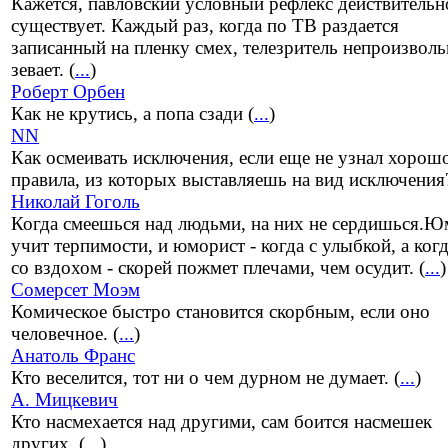
Кажется, павловский условный рефлекс действительн
существует. Каждый раз, когда по ТВ раздается
записанный на пленку смех, телезритель непроизвол
зевает. (
...
)
Роберт Орбен
Как не крутись, а попа сзади (
...
)
NN
Как осмеивать исключения, если еще не узнал хорошо
правила, из которых выставляешь на вид исключения?
Николай Гоголь
Когда смеешься над людьми, на них не сердишься.
учит терпимости, и юморист - когда с улыбкой, а когд
со вздохом - скорей пожмет плечами, чем осудит. (
...
)
Сомерсет Моэм
Комическое быстро становится скорбным, если оно
человечное. (
...
)
Анатоль Франс
Кто веселится, тот ни о чем дурном не думает. (
...
)
А. Мицкевич
Кто насмехается над другими, сам боится насмешек
других. (
...
)