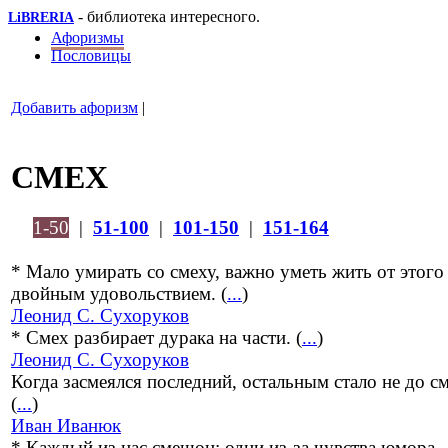
- библиотека интересного.
LiBRERIA
Афоризмы
Пословицы
Добавить афоризм
|
СМЕХ
1-50
|
51-100
|
101-150
|
151-164
* Мало умирать со смеху, важно уметь жить от этого
двойным удовольствием. (
...
)
Леонид С. Сухоруков
* Смех разбирает дурака на части. (
...
)
Леонид С. Сухоруков
Когда засмеялся последний, остальным стало не до см
(
...
)
Иван Иванюк
* Каждый из нас смешон: одни из-за чувства юмора,