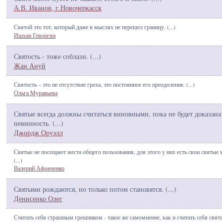
А.В. Иванов, г.Новочеркасск
Святой это тот, который даже в мыслях не перешел границу. (
...
)
Ишхан Геворгян
Святость - тоже соблазн. (
...
)
Жан Ануй
Святость – это не отсутствие греха, это постоянное его преодоление. (
...
)
Ольга Муравьева
Святые всегда должны считаться виновными, пока не будет доказана
невинность. (
...
)
Джордж Оруэлл
Святые не посещают места общего пользования, для этого у них есть свои святые 
(
...
)
Валерий Афонченко
Святыми рождаются, но только потом становятся. (
...
)
Денисенко Олег
Считать себя страшным грешником - такое же самомнение, как и считать себя свят