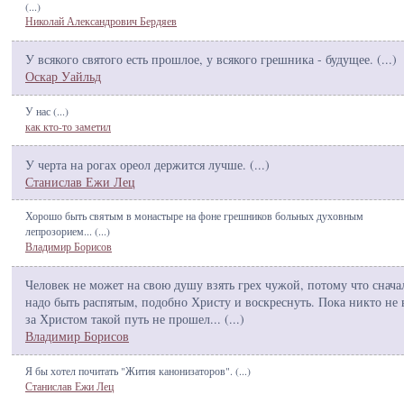
(
...
)
Николай Александрович Бердяев
У всякого святого есть прошлое, у всякого грешника - будущее. (
...
)
Оскар Уайльд
У нас (
...
)
как кто-то заметил
У черта на рогах ореол держится лучше. (
...
)
Станислав Ежи Лец
Хорошо быть святым в монастыре на фоне грешников больных духовным
лепрозорием... (
...
)
Владимир Борисов
Человек не может на свою душу взять грех чужой, потому что снача
надо быть распятым, подобно Христу и воскреснуть. Пока никто не 
за Христом такой путь не прошел... (
...
)
Владимир Борисов
Я бы хотел почитать "Жития канонизаторов". (
...
)
Станислав Ежи Лец