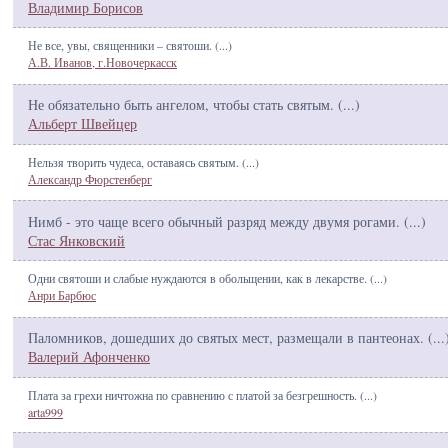
Владимир Борисов
Не все, увы, священники – святоши. (
...
)
А.В. Иванов, г.Новочеркасск
Не обязательно быть ангелом, чтобы стать святым. (
...
)
Альберт Швейцер
Нельзя творить чудеса, оставаясь святым. (
...
)
Александр Фюрстенберг
Нимб - это чаще всего обычный разряд между двумя рогами. (
...
)
Стас Янковский
Одни святоши и слабые нуждаются в обольщении, как в лекарстве. (
...
)
Анри Барбюс
Паломников, дошедших до святых мест, размещали в пантеонах. (
...
Валерий Афонченко
Плата за грехи ничтожна по сравнению с платой за безгрешность. (
...
)
arta999