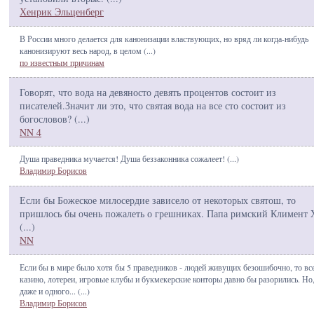
Хенрик Эльценберг
В России много делается для канонизации властвующих, но вряд ли когда-нибудь
канонизируют весь народ, в целом (
...
)
по известным причинам
Говорят, что вода на девяносто девять процентов состоит из
писателей.Значит ли это, что святая вода на все сто состоит из
богословов? (
...
)
NN 4
Душа праведника мучается! Душа беззаконника сожалеет! (
...
)
Владимир Борисов
Если бы Божеское милосердие зависело от некоторых святош, то
пришлось бы очень пожалеть о грешниках. Папа римский Климент 
(
...
)
NN
Если бы в мире было хотя бы 5 праведников - людей живущих безошибочно, то вс
казино, лотереи, игровые клубы и букмекерские конторы давно бы разорились. Но,
даже и одного... (
...
)
Владимир Борисов