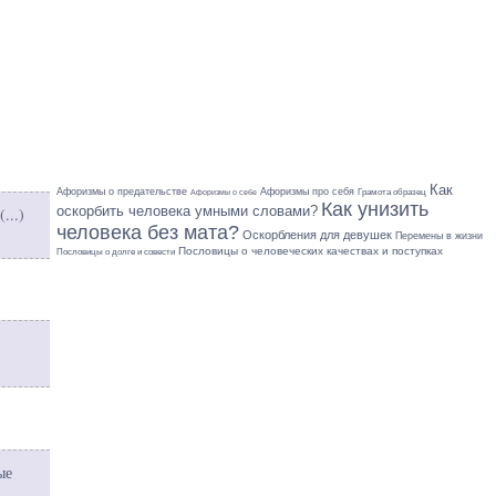
Как
Афоризмы о предательстве
Афоризмы про себя
Грамота образец
Афоризмы о себе
Как унизить
оскорбить человека умными словами?
(
...
)
человека без мата?
Оскорбления для девушек
Перемены в жизни
Пословицы о человеческих качествах и поступках
Пословицы о долге и совести
ые