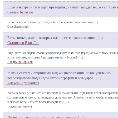
Если навстречу тебе идет праведник, значит, ты удаляешься от храма
Степан Балакин
Если ты такой святой, то отойди и не отсвечивай своим нимбом. (
...
)
Стас Янковский
Есть святые, житие которых начинается с канонизации. (
...
)
Станислав Ежи Лец
Еще никто, из людей, своей суперправедностью не стал перед Богом святым. Если 
и стал святым, то только благодаря милости Божией. (
...
)
Владимир Борисов
Жития святых - старинный вид жизнеописаний, ныне усиленно
возрождаемый под видом автобиографий и мемуаров. (
...
)
Алексей Гришанков
Когда человек решил, что его предком была обезьяна, отдельные человекообразны
создали целую науку, пытающуюся доказать это. А все из-за того, чтобы оправдать
и сказать Богу: «Мы то более праведные!» (
...
)
Владимир Борисов
Легче подражать святым, чем жить с ними. (
...
)