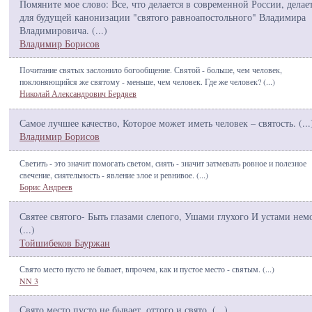
Помяните мое слово: Все, что делается в современной России, делае
для будущей канонизации "святого равноапостольного" Владимира
Владимировича. (
...
)
Владимир Борисов
Почитание святых заслонило богообщение. Святой - больше, чем человек,
поклоняющийся же святому - меньше, чем человек. Где же человек? (
...
)
Николай Александрович Бердяев
Самое лучшее качество, Которое может иметь человек – святость. (
...
Владимир Борисов
Светить - это значит помогать светом, сиять - значит затмевать ровное и полезное
свечение, сиятельность - явление злое и ревнивое. (
...
)
Борис Андреев
Святее святого- Быть глазами слепого, Ушами глухого И устами нем
(
...
)
Тойшибеков Бауржан
Свято место пусто не бывает, впрочем, как и пустое место - святым. (
...
)
NN 3
Свято место пусто не бывает, оттого и свято. (
...
)