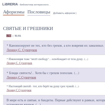
LiBRERIA
- библиотека интересного.
Афоризмы
Пословицы
Добавить афоризм
|
СВЯТЫЕ И ГРЕШНИКИ
1-50
|
51-51
* Канонизируют не тех, кто без грехов, а кто вовремя их замаливал. 
Леонид С. Сухоруков
* Инквизиция тоже "несёт свободу"... освобождает от тела душу. (
...
)
Леонид С. Сухоруков
* Блюди святость!.. Хотя бы с грехом пополам. (
...
)
Леонид С.Сухоруков
* Настоящий святой - тот, кто берёт на душу грех чужой. (
...
)
Леонид С.Сухоруков
В мире есть и святые, и бандиты. Первые действуют в рамках, котор
установили вторые. (
...
)