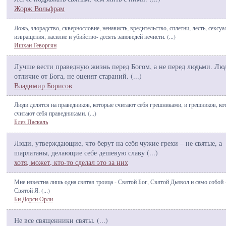
Жорж Вольфрам
Ложь, злорадство, сквернословие, ненависть, вредительство, сплетни, лесть, сексу
извращения, насилие и убийство- десять заповедей нечисти. (
...
)
Ишхан Геворгян
Лучше вести праведную жизнь перед Богом, а не перед людьми. Люд
отличие от Бога, не оценят стараний. (
...
)
Владимир Борисов
Люди делятся на праведников, которые считают себя грешниками, и грешников, ко
считают себя праведниками. (
...
)
Блез Паскаль
Люди, утверждающие, что берут на себя чужие грехи – не святые, а
шарлатаны, делающие себе дешевую славу (
...
)
хотя, может, кто-то сделал это за них
Мне известна лишь одна святая троица - Святой Бог, Святой Дьявол и само собой 
Святой Я. (
...
)
Би Дорси Орли
Не все священники святы. (
...
)