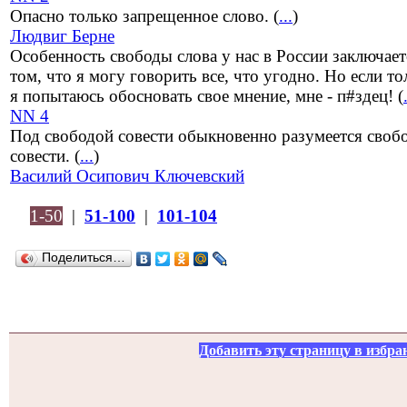
Опасно только запрещенное слово. (
...
)
Людвиг Берне
Особенность свободы слова у нас в России заключает
том, что я могу говорить все, что угодно. Но если то
я попытаюсь обосновать свое мнение, мне - п#здец! (
NN 4
Под свободой совести обыкновенно разумеется свобо
совести. (
...
)
Василий Осипович Ключевский
1-50
|
51-100
|
101-104
Поделиться…
Добавить эту страницу в избра