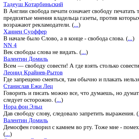
Тадеуш Котарбиньский
В Англии свобода печати означает свободу печатать 
предвзятые мнения владельца газеты, против которы
возражают рекламодатели. (
...
)
Ханнен Суоффер
В начале было Слово, а в конце - свобода слова. (
...
)
NN 4
Век свободы слова не видать. (
...
)
Валентин Домиль
Всем — свободу совести! А где взять столько совести
Леонид Крайнев-Рытов
Где запрещено смеяться, там обычно и плакать нельзя
Станислав Ежи Лец
Говорить и писать можно все, что думаешь, но думат
следует осторожно. (
...
)
Нора фон Эльц
Дав свободу слову, следовало запретить выражения. (
Валентин Домиль
Демосфен говорил с камнем во рту. Тоже мне - помех
(
...
)