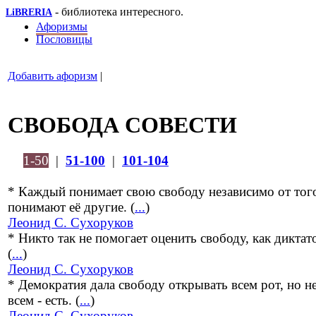
- библиотека интересного.
LiBRERIA
Афоризмы
Пословицы
Добавить афоризм
|
СВОБОДА СОВЕСТИ
1-50
|
51-100
|
101-104
* Каждый понимает свою свободу независимо от того
понимают её другие. (
...
)
Леонид С. Сухоруков
* Никто так не помогает оценить свободу, как диктат
(
...
)
Леонид С. Сухоруков
* Демократия дала свободу открывать всем рот, но н
всем - есть. (
...
)
Леонид С. Сухоруков