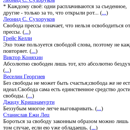
* Каждому своё: одни расплачиваются за съеденное,
другие - только за то, что открыли рот... (
...
)
Леонид С. Сухоруков
Свобода прессы означает, что нельзя освободиться о
прессы. (
...
)
Грейс Келли
Эхо тоже пользуется свободой слова, поэтому не ка
повторяет. (
...
)
Виктор Коняхин
Абсолютно свободен лишь тот, кто абсолютно бездух
(
...
)
Веселин Георгиев
Без свободы не может быть счастья;свобода же не ес
идеал.Свобода сама есть единственное средство дост
свободы. (
...
)
Джиду Кришнамурти
Беззубым многое легче выговаривать. (
...
)
Станислав Ежи Лец
Бороться за свободу законным образом можно лишь 
том случае, если ею уже обладаешь. (
...
)