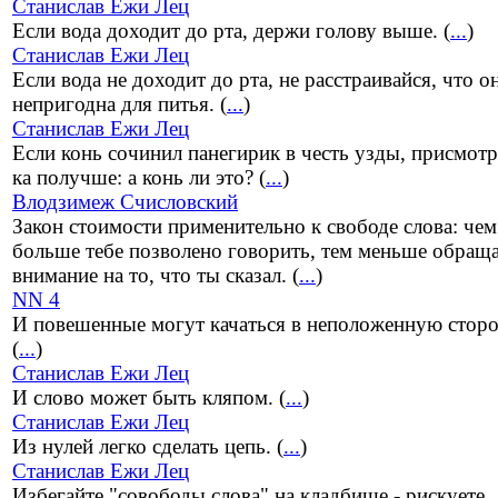
Станислав Ежи Лец
Если вода доходит до рта, держи голову выше. (
...
)
Станислав Ежи Лец
Если вода не доходит до рта, не расстраивайся, что о
непригодна для питья. (
...
)
Станислав Ежи Лец
Если конь сочинил панегирик в честь узды, присмотр
ка получше: а конь ли это? (
...
)
Влодзимеж Счисловский
Закон стоимости применительно к свободе слова: чем
больше тебе позволено говорить, тем меньше обращ
внимание на то, что ты сказал. (
...
)
NN 4
И повешенные могут качаться в неположенную сторо
(
...
)
Станислав Ежи Лец
И слово может быть кляпом. (
...
)
Станислав Ежи Лец
Из нулей легко сделать цепь. (
...
)
Станислав Ежи Лец
Избегайте "совободы слова" на кладбище - рискуете