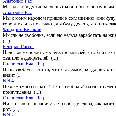
Анатолий Рас
Мы за свободу слова, лишь бы оно было цензурным.
Анатолий Рас
Мы с моим народом пришли к соглашению: они буду
говорить, что пожелают, а я буду делать, что пожелаю
Фридрих Великий
Мысль не свободна, если ею нельзя заработать на жи
(
...
)
Бертран Рассел
Надо так умножить количество мыслей, чтоб на них 
хватило надзирателей. (
...
)
Станислав Ежи Лец
Наша свобода - это то, что мы делаем, когда никто не
видит (
...
)
NN 4
Невозможно сыграть "Песнь свободы" на инструмен
принуждения. (
...
)
Станислав Ежи Лец
Ни что так не ограничивает свободу слова, как набит
рот. (
...
)
NN 2