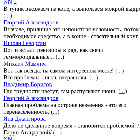
NN 2
В тупик въезжаем на коне, а выползаем мокрой выдр
(
...
)
Георгий Александров
Вначале, приличие это непонятная условность, потом
необходимое средство, а в конце - спасательный круг. 
Ишхан Геворгян
Вот и встали ревизоры в ряд, как свечи
геммороидальные... (
...
)
Михаил Мамчич
Вот так всегда: на самом интересном месте! (
...
)
Все проблемы - пыль вчерашняя. (
...
)
Владимир Борисов
Где трудности цветут, там распускают нюни. (
...
)
Георгий Александров
Главная проблема на острове невезения - это его
перенаселенность. (
...
)
Яна Джангирова
Дело не сделанное вовремя - становится проблемой. /
Гарун Агацарский/ (
...
)
NN