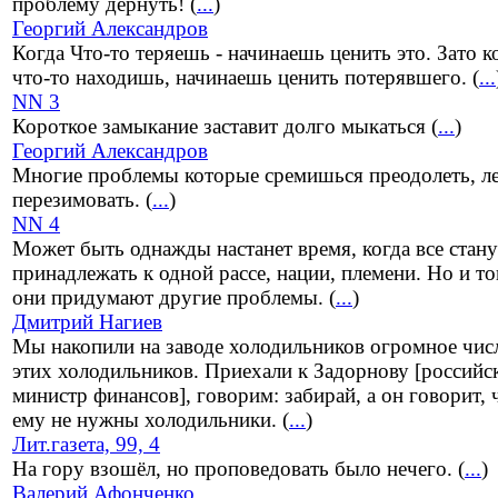
проблему дернуть! (
...
)
Георгий Александров
Когда Что-то теряешь - начинаешь ценить это. Зато к
что-то находишь, начинаешь ценить потерявшего. (
...
NN 3
Короткое замыкание заставит долго мыкаться (
...
)
Георгий Александров
Многие проблемы которые сремишься преодолеть, л
перезимовать. (
...
)
NN 4
Может быть однажды настанет время, когда все стану
принадлежать к одной рассе, нации, племени. Но и то
они придумают другие проблемы. (
...
)
Дмитрий Нагиев
Мы накопили на заводе холодильников огромное чис
этих холодильников. Приехали к Задорнову [российс
министр финансов], говорим: забирай, а он говорит, 
ему не нужны холодильники. (
...
)
Лит.газета, 99, 4
На гору взошёл, но проповедовать было нечего. (
...
)
Валерий Афонченко