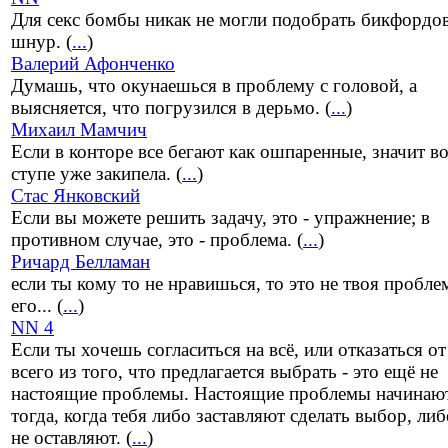
Для секс бомбы никак не могли подобрать бикфордов
шнур. (
...
)
Валерий Афонченко
Думашь, что окунаешься в проблему с головой, а
выясняется, что погрузился в дерьмо. (
...
)
Михаил Мамчич
Если в конторе все бегают как ошпаренные, значит во
ступе уже закипела. (
...
)
Стас Янковский
Если вы можете решить задачу, это - упражнение; в
противном случае, это - проблема. (
...
)
Ричард Белламан
если ты кому то не нравишься, то это не твоя проблем
его... (
...
)
NN 4
Если ты хочешь согласиться на всё, или отказаться от
всего из того, что предлагается выбрать - это ещё не
настоящие проблемы. Настоящие проблемы начинаю
тогда, когда тебя либо заставляют сделать выбор, либ
не оставляют. (
...
)