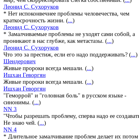
Леонид С. Сухоруков
* Нет испоконвечнее проблемы человечества, чем
краткосрочность жизни. (
...
)
Леонид С. Сухоруков
* Замалчиваемые проблемы не уходят сами собой, а
проникают в нас глубже, как метастазы. (
...
)
Леонид С. Сухоруков
Что это за престиж, если его надо поддерживать? (
...
)
Шендерович
Живые пророки всегда мешали. (
...
)
Ишхан Геворгян
Живые пророки всегда мешали. (
...
)
Ишхан Геворгян
"Геморрой" и "головная боль" в русском языке -
синонимы. (
...
)
NN 3
"Чтобы разрешать проблему, сперва надо ее создават
Не знаю чей. (
...
)
NN 4
* Длительное замалчивание проблем делает их потом