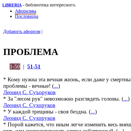
- библиотека интересного.
LiBRERIA
Афоризмы
Пословицы
Добавить афоризм
|
ПРОБЛЕМА
1-50
|
51-51
* Кому нужна эта вечная жизнь, если даже у смертн
проблемы - вечные! (
...
)
Леонид С. Суъоруков
* За "лесом рук" невозможно разглядеть головы. (
...
)
Леонид С. Сухоруков
* У каждой трещины - своя бездна. (
...
)
Леонид С. Сухоруков
* Порой кажется, что иным легче изменить весь вне
мир, чем скорректировать слегка собственный. (
...
)