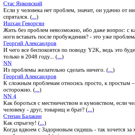
Стас Янковский
Если у человека нет проблем, значит, он удачно от н
спрятался. (
...
)
Ишхан Геворгян
Жить без проблем невозможно, ибо даже вопрос: с к
ноги вставать после пробуждения? - это уже проблема
Георгий Александров
И чего все беспокоятся по поводу Y2K, ведь это буде
только в 2048 году... (
...
)
NN
Из проблемы желательно сделать ничего. (
...
)
Георгий Александров
К сложным проблемам относись просто, к простым –
осторожно. (
...
)
NN 4
Как бороться с местничеством и кумовством, если че
человеку - друг, товарищ и брат? (
...
)
Степан Балакин
Как спрыгну! (
...
)
Когда вдвоем с Задорновым сидишь - так хочется за 