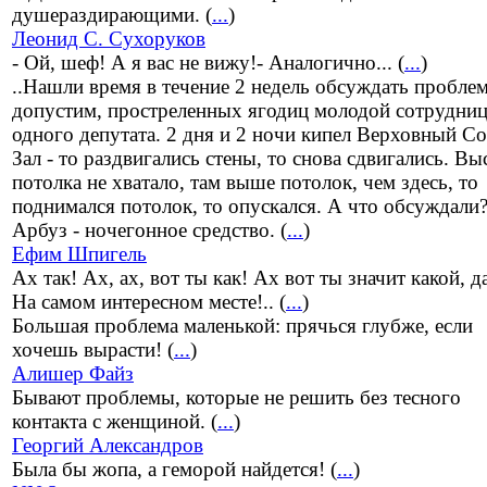
душераздирающими. (
...
)
Леонид С. Сухоруков
- Ой, шеф! А я вас не вижу!- Аналогично... (
...
)
..Нашли время в течение 2 недель обсуждать пробле
допустим, простреленных ягодиц молодой сотрудни
одного депутата. 2 дня и 2 ночи кипел Верховный Со
Зал - то раздвигались стены, то снова сдвигались. В
потолка не хватало, там выше потолок, чем здесь, то
поднимался потолок, то опускался. А что обсуждали?
Арбуз - ночегонное средство. (
...
)
Ефим Шпигель
Ах так! Ах, ах, вот ты как! Ах вот ты значит какой, д
На самом интересном месте!.. (
...
)
Большая проблема маленькой: прячься глубже, если
хочешь вырасти! (
...
)
Алишер Файз
Бывают проблемы, которые не решить без тесного
контакта с женщиной. (
...
)
Георгий Александров
Была бы жопа, а геморой найдется! (
...
)