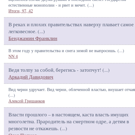
естественные монополии - и рвет и мечет. (
...
)
Итоги, 97, 42
В реках и плохих правительствах наверху плавает самое
легковесное. (
...
)
Бенджамин Франклин
В этом году у правительства и снега зимой не выпросишь. (
...
)
NN 4
Ведя толпу за собой, берегись - затопчут! (
...
)
Аркадий Давидович
Вид черни удручает. Вид черни, облеченной властью, внушает отчая
(
...
)
Алексей Гришанков
Власти прошлого – в настоящем, каста власть имущих
многолетна. Прародитель на смертном одре, а детям в
резвости не откажешь. (
...
)