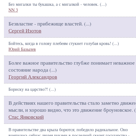
Без мигалки ты букашка, а с мигалкой - человек. (
...
)
NN 3
Безвластие - прибежище властей. (
...
)
Сергей Изотов
Бойтесь, когда в голову плебеям стукнет голубая кровь! (
...
)
Юрий Базылев
Более важное правительство глубже понимает неважное
состояние народа (
...
)
Георгий Александров
Бориску на царство?! (
...
)
В действиях нашего правительства стало заметно движе
мысли, и хорошо видно, что это движение броуновское. (
Стас Янковский
В правительстве два крыла борются; победило радикальное. Оно
вцепилось сейчас двумя руками в последний скелет государства -