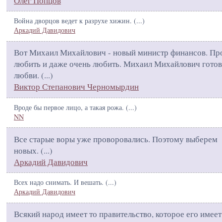
Олег Попцов
Война дворцов ведет к разрухе хижин. (
...
)
Аркадий Давидович
Вот Михаил Михайлович - новый министр финансов. П
любить и даже очень любить. Михаил Михайлович готов
любви. (
...
)
Виктор Степанович Черномырдин
Вроде бы первое лицо, а такая рожа. (
...
)
NN
Все старые воры уже проворовались. Поэтому выберем
новых. (
...
)
Аркадий Давидович
Всех надо снимать. И вешать. (
...
)
Аркадий Давидович
Всякий народ имеет то правительство, которое его имеет