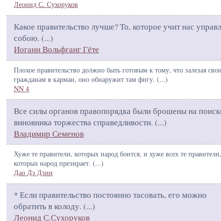
Леонид С. Сухоруков
Какое правительство лучше? То, которое учит нас управ
собою. (
...
)
Иоганн Вольфганг Гёте
Плохое правительство должно быть готовым к тому, что залезая сво
гражданам в карман, оно обнаружит там фигу. (
...
)
NN 4
Все силы органов правопорядка были брошены на поиск
виновника торжества справедливости. (
...
)
Владимир Семенов
Хуже те правители, которых народ боится, и хуже всех те правители
которых народ презирает. (
...
)
Дао Дэ Дзин
* Если правительство постоянно тасовать, его можно
обратить в колоду. (
...
)
Леонид С.Сухоруков