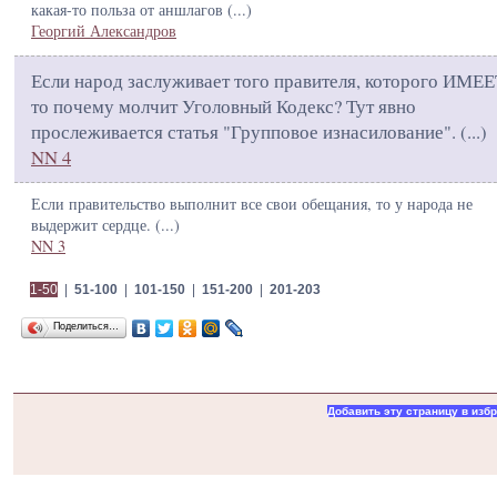
какая-то польза от аншлагов (
...
)
Георгий Александров
Если народ заслуживает того правителя, которого ИМЕЕ
то почему молчит Уголовный Кодекс? Тут явно
прослеживается статья "Групповое изнасилование". (
...
)
NN 4
Если правительство выполнит все свои обещания, то у народа не
выдержит сердце. (
...
)
NN 3
1-50
|
51-100
|
101-150
|
151-200
|
201-203
Поделиться…
Добавить эту страницу в изб