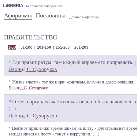
LiBRERIA
- библиотека интересного.
Афоризмы
Пословицы
Добавить афоризм
|
ПРАВИТЕЛЬСТВО
1-50
|
51-100
|
101-150
|
151-200
|
201-203
* Где правит разум, там каждый вправе его поправлять. (
Леонид С. Сухоруков
* Жизнь власти - тот же цирк: жонглёры, клоуны и дрессировщики. 
Леонид С. Сухоруков
* Отчего органам власти никак не дано быть человеческ
(
...
)
Леонид С. Сухоруков
* Цейтнот правления: временщикам на плаву - для страны нет врем
засидевшиеся на посту - тонут в коррупции. (
...
)