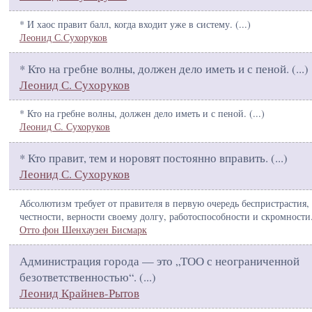
* И хаос правит балл, когда входит уже в систему. (
...
)
Леонид С.Сухоруков
* Кто на гребне волны, должен дело иметь и с пеной. (
...
)
Леонид С. Сухоруков
* Кто на гребне волны, должен дело иметь и с пеной. (
...
)
Леонид С. Сухоруков
* Кто правит, тем и норовят постоянно вправить. (
...
)
Леонид С. Сухоруков
Абсолютизм требует от правителя в первую очередь беспристрастия,
честности, верности своему долгу, работоспособности и скромности.
Отто фон Шенхаузен Бисмарк
Администрация города — это „ТОО с неограниченной
безответственностью“. (
...
)
Леонид Крайнев-Рытов