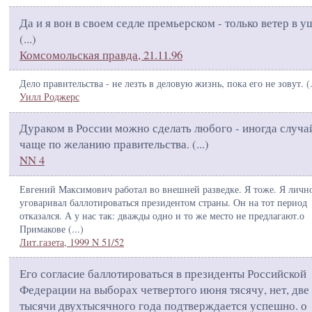
Да и я вон в своем седле премьерском - только ветер в у
(
...
)
Комсомольская правда, 21.11.96
Дело правительства - не лезть в деловую жизнь, пока его не зовут. (
Уилл Роджерс
Дураком в России можно сделать любого - иногда случа
чаще по желанию правительства. (
...
)
NN 4
Евгений Максимович работал во внешней разведке. Я тоже. Я лично
уговаривал баллотироваться президентом страны. Он на тот период
отказался. А у нас так: дважды одно и то же место не предлагают.о
Примакове (
...
)
Лит.газета, 1999 N 51/52
Его согласие баллотироваться в президенты Российской
Федерации на выборах четвертого июня тясячу, нет, две
тысячи двухтысячного года подтверждается успешно. о