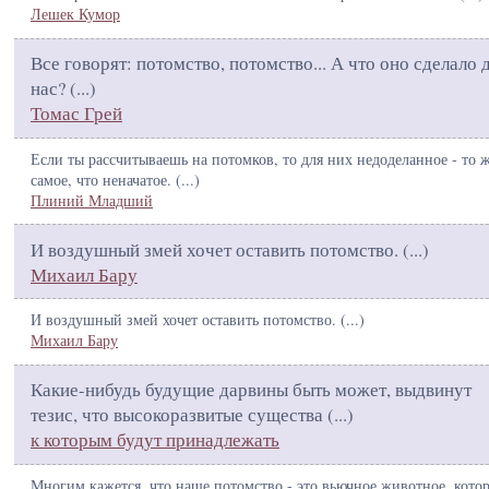
Лешек Кумор
Все говорят: потомство, потомство... А что оно сделало 
нас? (
...
)
Томас Грей
Если ты рассчитываешь на потомков, то для них недоделанное - то 
самое, что неначатое. (
...
)
Плиний Младший
И воздушный змей хочет оставить потомство. (
...
)
Михаил Бару
И воздушный змей хочет оставить потомство. (
...
)
Михаил Бару
Какие-нибудь будущие дарвины быть может, выдвинут
тезис, что высокоразвитые существа (
...
)
к которым будут принадлежать
Многим кажется, что наше потомство - это вьючное животное, кото