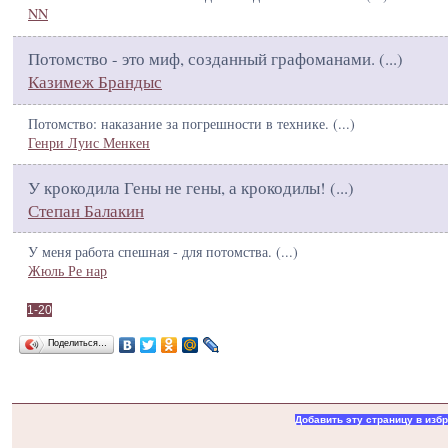
NN
Потомство - это миф, созданный графоманами. (
...
)
Казимеж Брандыс
Потомство: наказание за погрешности в технике. (
...
)
Генри Луис Менкен
У крокодила Гены не гены, а крокодилы! (
...
)
Степан Балакин
У меня работа спешная - для потомства. (
...
)
Жюль Ре нар
1-20
Поделиться…
Добавить эту страницу в изб