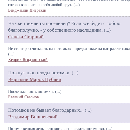
готово взвалить на себя любой груз. (
...
)
Бенджамин Дизраэли
На чьей земле ты поселенец? Если все будет с тобою
благополучно, - у собственного наследника. (
...
)
Сенека Старший
Не стоит рассчитывать на потомков - предки тоже на нас рассчитыва
(
...
)
Хенрик Ягодзиньский
Пожнут твои плоды потомки. (
...
)
Вергилий Марок Публий
После нас - хоть потомки. (
...
)
Евгений Сазонов
Потомков не бывает благодарных... (
...
)
Владимир Вишневский
Потомственная лень - это когда лень делать потомство. (
...
)