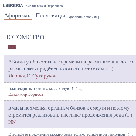
LiBRERIA
- библиотека интересного.
Афоризмы
Пословицы
Добавить афоризм
|
ПОТОМСТВО
1-20
* Когда у общества нет времени на размышления, долго
размышлять придётся потом его потомкам. (
...
)
Леонид С. Сухоруков
Благодарным потомкам: Завидую!!! (
...
)
Владимир Борисов
в часы похмелья, организм близок к смерти и поэтому
стремится реализовать инстинкт продолжения рода (
...
)
NN
В эстафете поколений можно быть только эстафетной палочкой. (
...
)