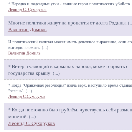
* Нередко и подсадные утки - главные герои политических убийств. 
Леонид С. Сухоруков
Многие политики живут на проценты от долга Родины. (
..
Валентин Домиль
И политический капитал может иметь денежное выражение, если ег
выгодно вложить. (
...
)
Валентин Домиль
* Ветер, гуляющий в карманах народа, может сорвать с
государства крышу. (
...
)
* Когда "Оранжевая революция" взяла верх, наступило время отдава
"зелень". (
...
)
Леонид С.Сухоруков
* Когда постоянно бьют рублём, чувствуешь себя разме
монетой. (
...
)
Леонид С. Сухоруков