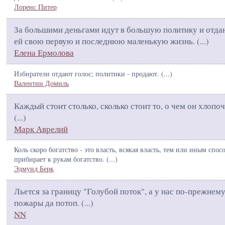
Лоренс Питер
За большими деньгами идут в большую политику и отда
ей свою первую и последнюю маленькую жизнь. (
...
)
Елена Ермолова
Избиратели отдают голос; политики - продают. (
...
)
Валентин Домиль
Каждый стоит столько, сколько стоит то, о чем он хлопоч
(
...
)
Марк Аврелий
Коль скоро богатство - это власть, всякая власть, тем или иным спос
прибирает к рукам богатство. (
...
)
Эдмунд Берк
Льется за границу "Голубой поток", а у нас по-прежнем
пожары да потоп. (
...
)
NN