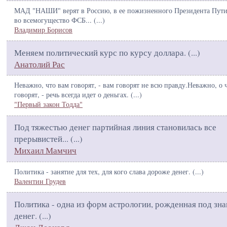
МАД "НАШИ" верят в Россию, в ее пожизненного Президента Пути
во всемогущество ФСБ... (
...
)
Владимир Борисов
Меняем политический курс по курсу доллара. (
...
)
Анатолий Рас
Неважно, что вам говорят, - вам говорят не всю правду.Неважно, о 
говорят, - речь всегда идет о деньгах. (
...
)
"Первый закон Тодда"
Под тяжестью денег партийная линия становилась все
прерывистей... (
...
)
Михаил Мамчич
Политика - занятие для тех, для кого слава дороже денег. (
...
)
Валентин Грудев
Политика - одна из форм астрологии, рожденная под зн
денег. (
...
)