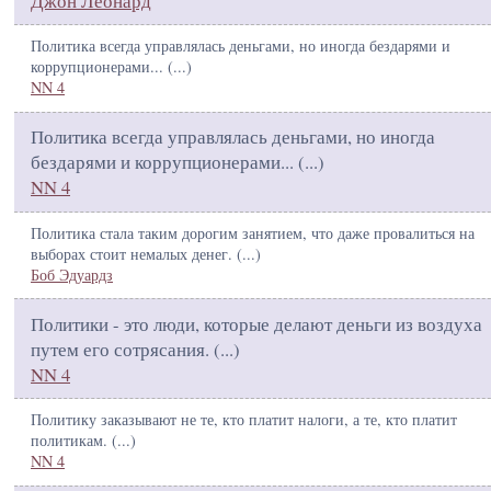
Джон Леонард
Политика всегда управлялась деньгами, но иногда бездарями и
коррупционерами... (
...
)
NN 4
Политика всегда управлялась деньгами, но иногда
бездарями и коррупционерами... (
...
)
NN 4
Политика стала таким дорогим занятием, что даже провалиться на
выборах стоит немалых денег. (
...
)
Боб Эдуардз
Политики - это люди, которые делают деньги из воздуха
путем его сотрясания. (
...
)
NN 4
Политику заказывают не те, кто платит налоги, а те, кто платит
политикам. (
...
)
NN 4