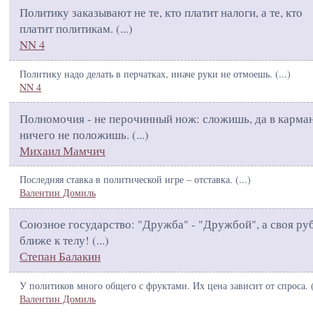
Политику заказывают не те, кто платит налоги, а те, кто
платит политикам. (
...
)
NN 4
Политику надо делать в перчатках, иначе руки не отмоешь. (
...
)
NN 4
Полномочия - не перочинный нож: сложишь, да в карма
ничего не положишь. (
...
)
Михаил Мамчич
Последняя ставка в политической игре – отставка. (
...
)
Валентин Домиль
Союзное государство: "Дружба" - "Дружбой", а своя ру
ближе к телу! (
...
)
Степан Балакин
У политиков много общего с фруктами. Их цена зависит от спроса. 
Валентин Домиль