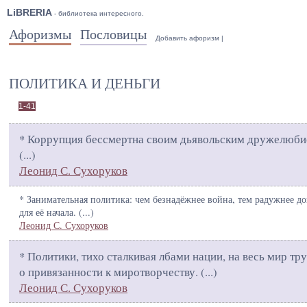
LiBRERIA
- библиотека интересного.
Афоризмы
Пословицы
Добавить афоризм
|
ПОЛИТИКА И ДЕНЬГИ
1-41
* Коррупция бессмертна своим дьявольским дружелюби
(
...
)
Леонид С. Сухоруков
* Занимательная политика: чем безнадёжнее война, тем радужнее д
для её начала. (
...
)
Леонид С. Сухоруков
* Политики, тихо сталкивая лбами нации, на весь мир тр
о привязанности к миротворчеству. (
...
)
Леонид С. Сухоруков