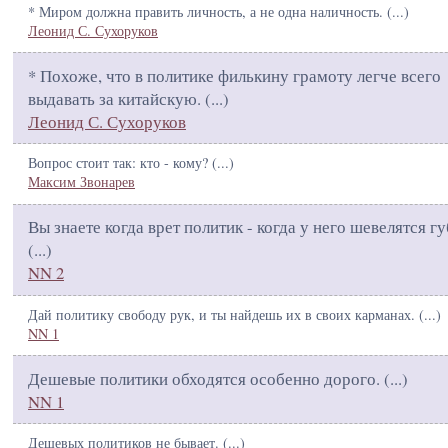
* Миром должна править личность, а не одна наличность. (
...
)
Леонид С. Сухоруков
* Похоже, что в политике филькину грамоту легче всего
выдавать за китайскую. (
...
)
Леонид С. Сухоруков
Вопрос стоит так: кто - кому? (
...
)
Максим Звонарев
Вы знаете когда врет политик - когда у него шевелятся гу
(
...
)
NN 2
Дай политику свободу рук, и ты найдешь их в своих карманах. (
...
)
NN 1
Дешевые политики обходятся особенно дорого. (
...
)
NN 1
Дешевых политиков не бывает. (
...
)