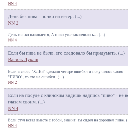
NN 4
День без пива - почки на ветер. (
...
)
NN 2
День только начинается, А пиво уже закончилось… (
...
)
NN 4
Если бы пива не было, его следовало бы придумать. (
...
)
Василь Лукаш
Если в слове "ХЛЕБ" сделано четыре ошибки и получилось слово
"ПИВО", то это не ошибки! (
...
)
NN 2
Если на посуде с клинским видишь надпись "пиво" - не в
глазам своим. (
...
)
NN 4
Если стул встал вместе с тобой, значит, ты сидел на хорошем пиве. (
NN 4