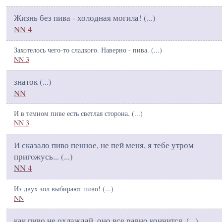
Жизнь без пива - холодная могила! (
...
)
NN 4
Захотелось чего-то сладкого. Наверно - пива. (
...
)
NN 3
знаток (
...
)
NN
И в темном пиве есть светлая сторона. (
...
)
NN 3
И сказало пиво пенное, не пей меня, я тебе утром
пригoжусь... (
...
)
NN 4
Из двух зол выбирают пиво! (
...
)
NN
как пиво не охлаждай, оно все равно кончится. (
...
)