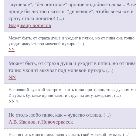
"душевое", "беспонтовое" прочие подобные слова... А в
проще бы честно сказать: "дешевное", чтобы всем все и
сразу стало понятно! (
...
)
Владимир Борисов
Может быть, от страха душа и уходит в пятки, но от пива она точно
уходит аккурат под мочевой пузырь. (
...
)
NN
Может быть, от страха душа и уходит в пятки, но от пива
точно уходит аккурат под мочевой пузырь. (
...
)
NN
Настоящий русский экстрим - пить пиво при тридцатиградусном мо
И губы к бутылке прилипают, и струя на лету замерзает. (
...
)
NN 4
Не столь любо пиво, как – чувство отлива. (
...
)
А.В. Иванов, г.Новочеркасск
Нельзя пить много пива: надо уважать свой мочевой пузырь. (
...
)