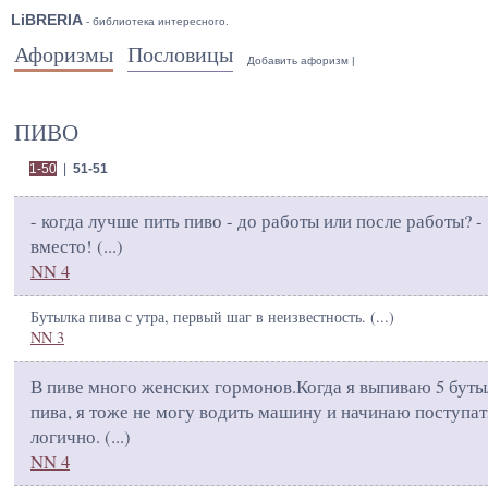
LiBRERIA
- библиотека интересного.
Афоризмы
Пословицы
Добавить афоризм
|
ПИВО
1-50
|
51-51
- когда лучше пить пиво - до работы или после работы? -
вместо! (
...
)
NN 4
Бутылка пива с утра, первый шаг в неизвестность. (
...
)
NN 3
В пиве много женских гормонов.Когда я выпиваю 5 буты
пива, я тоже не могу водить машину и начинаю поступат
логично. (
...
)
NN 4