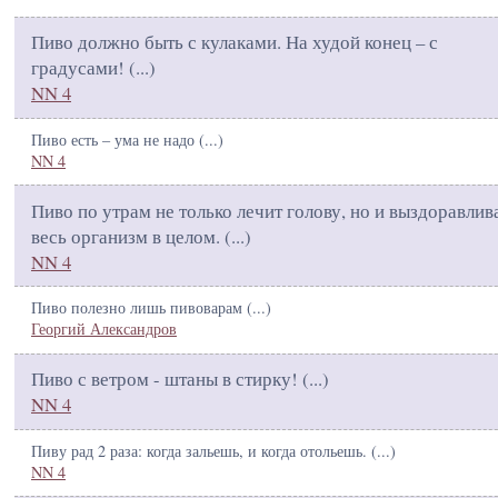
Пиво должно быть с кулаками. На худой конец – с
градусами! (
...
)
NN 4
Пиво есть – ума не надо (
...
)
NN 4
Пиво по утрам не только лечит голову, но и выздоравлив
весь организм в целом. (
...
)
NN 4
Пиво полезно лишь пивоварам (
...
)
Георгий Александров
Пиво с ветром - штаны в стирку! (
...
)
NN 4
Пиву рад 2 раза: когда зальешь, и когда отольешь. (
...
)
NN 4