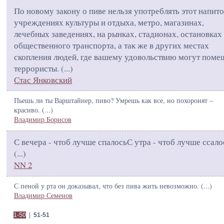
По новому закону о пиве нельзя употреблять этот напито
учреждениях культуры и отдыха, метро, магазинах,
лечебных заведениях, на рынках, стадионах, остановках
общественного транспорта, а так же в других местах
скопления людей, где вашему удовольствию могут поме
террористы. (
...
)
Стас Янковский
Пьешь ли ты Варштайнер, пиво? Умрешь как все, но похоронят –
красиво. (
...
)
Владимир Борисов
С вечера - чтоб лучше спалосьС утра - чтоб лучше ссало
(
...
)
NN 2
С пеной у рта он доказывал, что без пива жить невозможно. (
...
)
Владимир Семенов
1-50
|
51-51