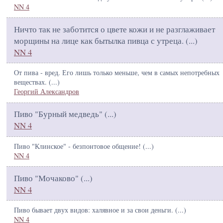
NN 4
Ничто так не заботится о цвете кожи и не разглаживает
морщины на лице как бытылка пивца с утреца. (
...
)
NN 4
От пива - вред. Его лишь только меньше, чем в самых непотребных
веществах. (
...
)
Георгий Александров
Пиво "Бурный медведь" (
...
)
NN 4
Пиво "Клинское" - безпонтовое общение! (
...
)
NN 4
Пиво "Мочаково" (
...
)
NN 4
Пиво бывает двух видов: халявное и за свои деньги. (
...
)
NN 4