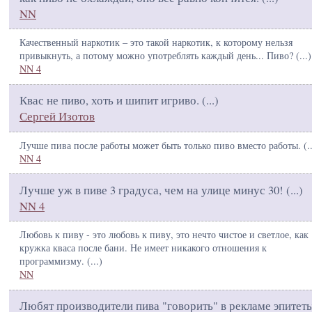
NN
Качественный наркотик – это такой наркотик, к которому нельзя
привыкнуть, а потому можно употреблять каждый день... Пиво? (
...
)
NN 4
Квас не пиво, хоть и шипит игриво. (
...
)
Сергей Изотов
Лучше пива после работы может быть только пиво вместо работы. (
.
NN 4
Лучше уж в пиве 3 градуса, чем на улице минус 30! (
...
)
NN 4
Любовь к пиву - это любовь к пиву, это нечто чистое и светлое, как
кружка кваса после бани. Не имеет никакого отношения к
программизму. (
...
)
NN
Любят производители пива "говорить" в рекламе эпитет