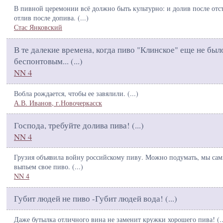
В пивной церемонии всё должно быть культурно: и долив после отс
отлив после допива. (
...
)
Стас Янковский
В те далекие времена, когда пиво "Клинское" еще не был
беспонтовым... (
...
)
NN 4
Вобла рождается, чтобы ее завялили. (
...
)
А.В. Иванов, г.Новочеркасск
Господа, требуйте долива пива! (
...
)
NN 4
Грузия объявила войну российскому пиву. Можно подумать, мы сам
выпьем свое пиво. (
...
)
NN 4
Губит людей не пиво -Губит людей вода! (
...
)
Даже бутылка отличного вина не заменит кружки хорошего пива! (
.