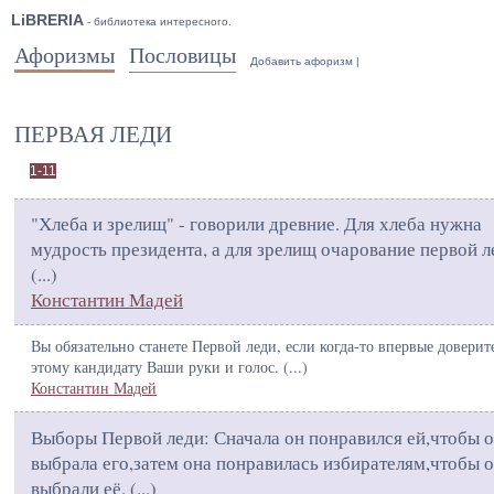
LiBRERIA
- библиотека интересного.
Афоризмы
Пословицы
Добавить афоризм
|
ПЕРВАЯ ЛЕДИ
1-11
"Хлеба и зрелищ" - говорили древние. Для хлеба нужна
мудрость президента, а для зрелищ очарование первой л
(
...
)
Константин Мадей
Вы обязательно станете Первой леди, если когда-то впервые доверит
этому кандидату Ваши руки и голос. (
...
)
Константин Мадей
Выборы Первой леди: Сначала он понравился ей,чтобы 
выбрала его,затем она понравилась избирателям,чтобы 
выбрали её. (
...
)