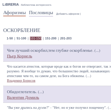
LiBRERIA
- библиотека интересного.
Афоризмы
Пословицы
Добавить афоризм
|
ОСКОРБЛЕНИЕ
1-50
|
51-100
|
101-150
|
151-200
|
201-203
Чем лучший оскорбил,тем глубже оскорбленье. (
...
)
Пьер Корнель
Что касается атеистов, которые вроде как и богов не отвергают, так э
разумно. Я вообще то думаю, что большинство людей, называющих 
атеистами чем-то, на самом деле, на Бога обижены. (
...
)
Владимир Борисов
Обидоглотатель. (
...
)
Валентин Домиль
"Вы уже дрались на дуэли?" - "Нет, но я уже получил пощечину". (
..