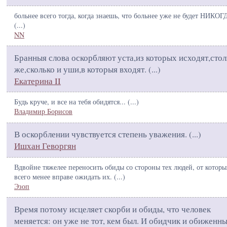
больнее всего тогда, когда знаешь, что больнее уже не будет НИКОГ
(
...
)
NN
Бранныя слова оскорбляют уста,из которых исходят,стол
же,сколько и уши,в которыя входят. (
...
)
Екатерина II
Будь круче, и все на тебя обидятся... (
...
)
Владимир Борисов
В оскорблении чувствуется степень уважения. (
...
)
Ишхан Геворгян
Вдвойне тяжелее переносить обиды со стороны тех людей, от котор
всего менее вправе ожидать их. (
...
)
Эзоп
Время потому исцеляет скорби и обиды, что человек
меняется: он уже не тот, кем был. И обидчик и обиженн