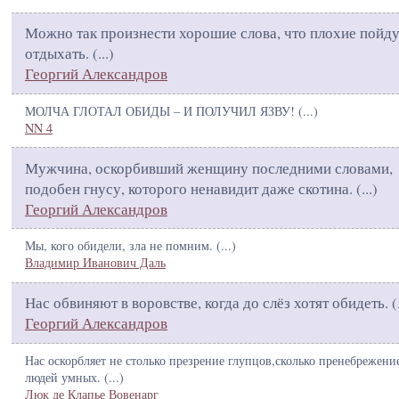
Можно так произнести хорошие слова, что плохие пойду
отдыхать. (
...
)
Георгий Александров
МОЛЧА ГЛОТАЛ ОБИДЫ – И ПОЛУЧИЛ ЯЗВУ! (
...
)
NN 4
Мужчина, оскорбивший женщину последними словами,
подобен гнусу, которого ненавидит даже скотина. (
...
)
Георгий Александров
Мы, кого обидели, зла не помним. (
...
)
Владимир Иванович Даль
Нас обвиняют в воровстве, когда до слёз хотят обидеть. (
Георгий Александров
Нас оскорбляет не столько презрение глупцов,сколько пренебрежени
людей умных. (
...
)
Люк де Клапье Вовенарг