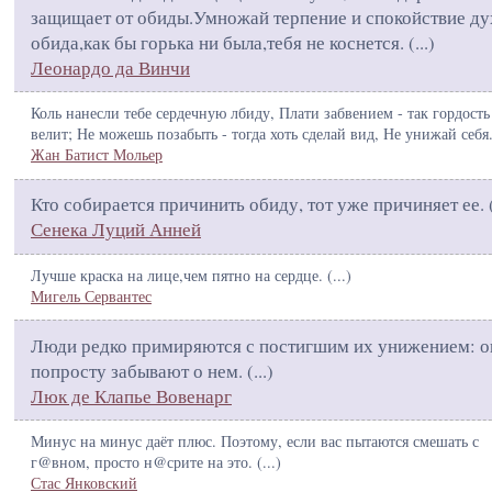
защищает от обиды.Умножай терпение и спокойствие ду
обида,как бы горька ни была,тебя не коснется. (
...
)
Леонардо да Винчи
Коль нанесли тебе сердечную лбиду, Плати забвением - так гордость
велит; Не можешь позабыть - тогда хоть сделай вид, Не унижай себя.
Жан Батист Мольер
Кто собирается причинить обиду, тот уже причиняет ее. 
Сенека Луций Анней
Лучше краска на лице,чем пятно на сердце. (
...
)
Мигель Сервантес
Люди редко примиряются с постигшим их унижением: о
попросту забывают о нем. (
...
)
Люк де Клапье Вовенарг
Минус на минус даёт плюс. Поэтому, если вас пытаются смешать с
г@вном, просто н@срите на это. (
...
)
Стас Янковский