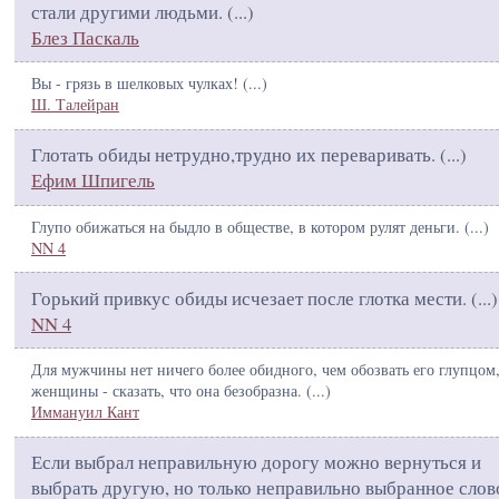
стали другими людьми. (
...
)
Блез Паскаль
Вы - грязь в шелковых чулках! (
...
)
Ш. Талейран
Глотать обиды нетрудно,трудно их переваривать. (
...
)
Ефим Шпигель
Глупо обижаться на быдло в обществе, в котором рулят деньги. (
...
)
NN 4
Горький привкус обиды исчезает после глотка мести. (
...
)
NN 4
Для мужчины нет ничего более обидного, чем обозвать его глупцом,
женщины - сказать, что она безобразна. (
...
)
Иммануил Кант
Если выбрал неправильную дорогу можно вернуться и
выбрать другую, но только неправильно выбранное слов