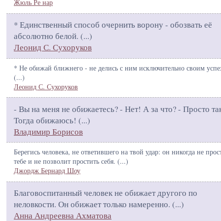
Жюль Ре нар
* Единственный способ очернить ворону - обозвать её
абсолютно белой. (
...
)
Леонид С. Сухоруков
* Не обижай ближнего - не делись с ним исключительно своим успе
(
...
)
Леонид С. Сухоруков
- Вы на меня не обижаетесь? - Нет! А за что? - Просто так
Тогда обижаюсь! (
...
)
Владимир Борисов
Берегись человека, не ответившего на твой удар: он никогда не прос
тебе и не позволит простить себя. (
...
)
Джордж Бернард Шоу
Благовоспитанный человек не обижает другого по
неловкости. Он обижает только намеренно. (
...
)
Анна Андреевна Ахматова