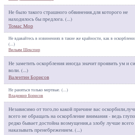
Не было такого страшного обвинения,для которого не
находилось бы предлога. (
...
)
Томас Мор
Не вдавайтесь в извинениях в такие же крайности, как в оскорблени
(
...
)
Вильям Шекспир
Не заметить оскорбления иногда значит проявить ум и с
воли. (
...
)
Валентин Борисов
Не раняться только мертвые. (
...
)
Владимир Борисов
Независимо от того,по какой причине вас оскорбили,лу
всего не обращать на оскорбление внимания - ведь глуп
редко бывает достойна возмущения,а злобу лучше всего
наказывать пренебрежением. (
...
)