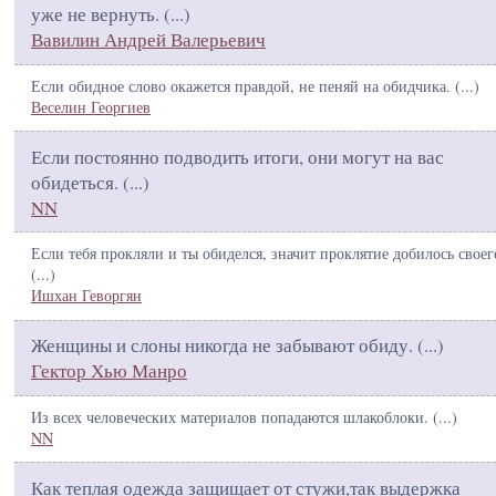
уже не вернуть. (
...
)
Вавилин Андрей Валерьевич
Если обидное слово окажется правдой, не пеняй на обидчика. (
...
)
Веселин Георгиев
Если постоянно подводить итоги, они могут на вас
обидеться. (
...
)
NN
Если тебя прокляли и ты обиделся, значит проклятие добилось своег
(
...
)
Ишхан Геворгян
Женщины и слоны никогда не забывают обиду. (
...
)
Гектор Хью Манро
Из всех человеческих материалов попадаются шлакоблоки. (
...
)
NN
Как теплая одежда защищает от стужи,так выдержка