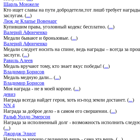
Шарль Монжеле
Кто ищет славы на пути добродетели,тот лишб требует наград
заслугам. (
...
)
Люк де Клапье Вовенарг
Купившим права, уголовный кодекс бесплатно. (
...
)
Валерий Афонченко
Медали бывают и броньзовые. (
...
)
Валерий Афонченко
Медали следует носить на спине, ведь награды – всегда за пр
заслуги. (
...
)
Равиль Алеев
Медаль вручают тому, кто знает вкус победы! (
...
)
Владимир Борисов
Медаль медную дали... (
...
)
Владимир Борисов
Моя награда - не в моей короне. (
...
)
девиз
Награда всегда найдет героя, хоть из-под земли достанет. (
...
)
NN 4
Награда за доброе дело - в самом его свершении. (
...
)
Ральф Уолдо Эмерсон
Награда за исполненный долг - возможность исполнить следу
(
...
)
Джордж Элиот
Награда за хорошо сделанную вещь - сама эта вещь. (
...
)