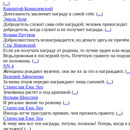
(
...
)
Кшиштоф Конколевский
Деятельность заключает награду в самой себе. (
...
)
Эмиль Золя
Добродетель служит сама себе наградой; человек превосходит
добродетель, когда служит и не получает награды. (
...
)
Козьма Прутков
Добросовестность вознаграждается, но деньги здесь не причём.
Стас Янковский
Если уж получать награду от родины, то лучше орден или меда
Ведь,провожая в последний путь, Почетную грамоту на подуш
не положишь. (
...
)
NN 4
Женщины рождают мужчин, они же их за это и награждают. (
..
Валерий Афонченко
За вины отцов нередко награждают лишь сыновей. (
...
)
Станислав Ежи Лец
Земляника растет и под крапивой (
...
)
Вильям Шекспир
И регалии звенят по разному. (
...
)
Станислав Ежи Лец
Иногда легче присудить премию, чем признать правоту. (
...
)
Станислав Ежи Лец
К чему мне все эти награды, титулы, похвалы! Теперь, когда я 
заслужил! (
...
)