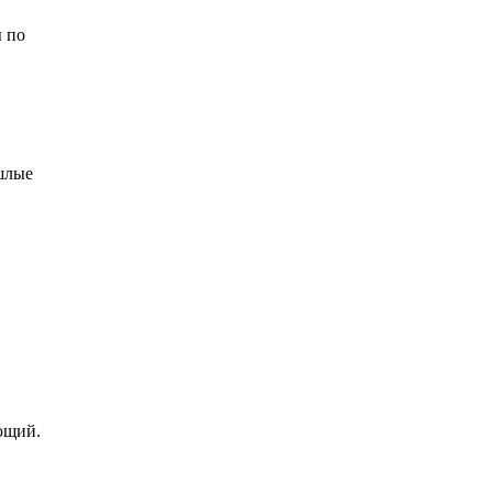
ы по
ошлые
ющий.