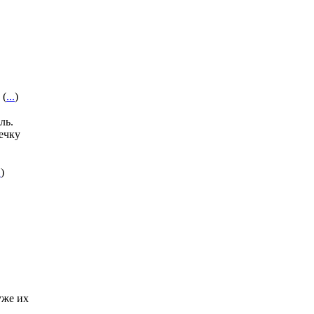
 (
...
)
ль.
ечку
.
)
уже их