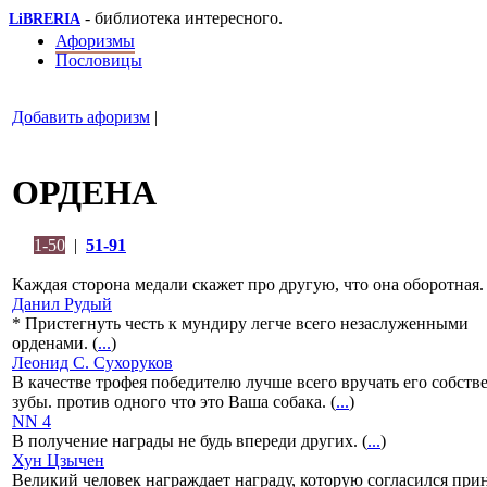
- библиотека интересного.
LiBRERIA
Афоризмы
Пословицы
Добавить афоризм
|
ОРДЕНА
1-50
|
51-91
Каждая сторона медали скажет про другую, что она оборотная. 
Данил Рудый
* Пристегнуть честь к мундиру легче всего незаслуженными
орденами. (
...
)
Леонид С. Сухоруков
В качестве трофея победителю лучше всего вручать его собств
зубы. против одного что это Ваша собака. (
...
)
NN 4
В получение награды не будь впереди других. (
...
)
Хун Цзычен
Великий человек награждает награду, которую согласился прин