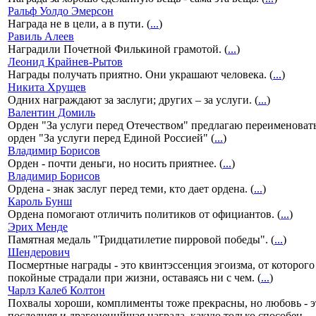
Ральф Уолдо Эмерсон
Награда не в цели, а в пути. (
...
)
Равиль Алеев
Наградили Почетной Филькиной грамотой. (
...
)
Леонид Крайнев-Рытов
Награды получать приятно. Они украшают человека. (
...
)
Никита Хрущев
Одних награждают за заслуги; других – за услуги. (
...
)
Валентин Домиль
Орден "За услуги перед Отечеством" предлагаю переименовать
орден "За услуги перед Единой Россией" (
...
)
Владимир Борисов
Орден - почти деньги, но носить приятнее. (
...
)
Владимир Борисов
Ордена - знак заслуг перед теми, кто дает ордена. (
...
)
Кароль Бунш
Ордена помогают отличить политиков от официантов. (
...
)
Эрих Менде
Памятная медаль "Тридцатилетие пирровой победы". (
...
)
Шендерович
Посмертные награды - это квинтэссенция эгоизма, от которого
покойные страдали при жизни, оставаясь ни с чем. (
...
)
Чарлз Калеб Колтон
Похвалы хороши, комплименты тоже прекрасны, но любовь - э
последняя и драгоценнйшая награда, какую только способен