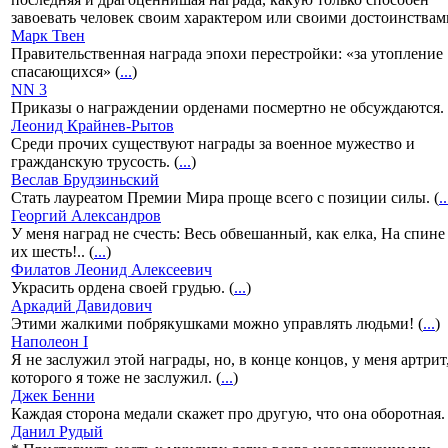
завоевать человек своим характером или своими достоинствами
Марк Твен
Правительственная награда эпохи перестройки: «за утопление
спасающихся» (
...
)
NN 3
Приказы о награждении орденами посмертно не обсуждаются. 
Леонид Крайнев-Рытов
Среди прочих существуют награды за военное мужество и
гражданскую трусость. (
...
)
Веслав Брудзиньский
Стать лауреатом Премии Мира проще всего с позиции силы. (
..
Георгий Александров
У меня наград не счесть: Весь обвешанный, как елка, На спине 
их шесть!.. (
...
)
Филатов Леонид Алексеевич
Украсить ордена своей грудью. (
...
)
Аркадий Давидович
Этими жалкими побрякушками можно управлять людьми! (
...
)
Наполеон I
Я не заслужил этой награды, но, в конце концов, у меня артрит
которого я тоже не заслужил. (
...
)
Джек Бенни
Каждая сторона медали скажет про другую, что она оборотная. 
Данил Рудый