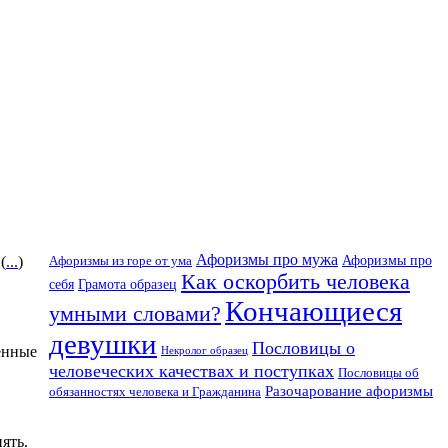
Афоризмы про мужа
Афоризмы про
Афоризмы из горе от ума
(
...
)
Как оскорбить человека
себя
Грамота образец
Кончающиеся
умными словами?
девушки
Пословицы о
енные
Некролог образец
человеческих качествах и поступках
Пословицы об
Разочарование афоризмы
обязанностях человека и Гражданина
ять.