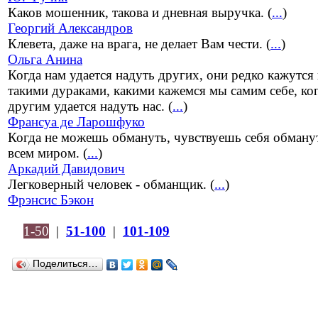
Каков мошенник, такова и дневная выручка. (
...
)
Георгий Александров
Клевета, даже на врага, не делает Вам чести. (
...
)
Ольга Анина
Когда нам удается надуть других, они редко кажутся
такими дураками, какими кажемся мы самим себе, ко
другим удается надуть нас. (
...
)
Франсуа де Ларошфуко
Когда не можешь обмануть, чувствуешь себя обман
всем миром. (
...
)
Аркадий Давидович
Легковерный человек - обманщик. (
...
)
Фрэнсис Бэкон
1-50
|
51-100
|
101-109
Поделиться…