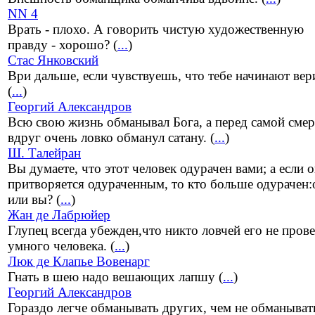
NN 4
Врать - плохо. А говорить чистую художественную
правду - хорошо? (
...
)
Стас Янковский
Ври дальше, если чувствуешь, что тебе начинают вер
(
...
)
Георгий Александров
Всю свою жизнь обманывал Бога, а перед самой сме
вдруг очень ловко обманул сатану. (
...
)
Ш. Талейран
Вы думаете, что этот человек одурачен вами; а если 
притворяется одураченным, то кто больше одурачен:
или вы? (
...
)
Жан де Лабрюйер
Глупец всегда убежден,что никто ловчей его не пров
умного человека. (
...
)
Люк де Клапье Вовенарг
Гнать в шею надо вешающих лапшу (
...
)
Георгий Александров
Гораздо легче обманывать других, чем не обманыват