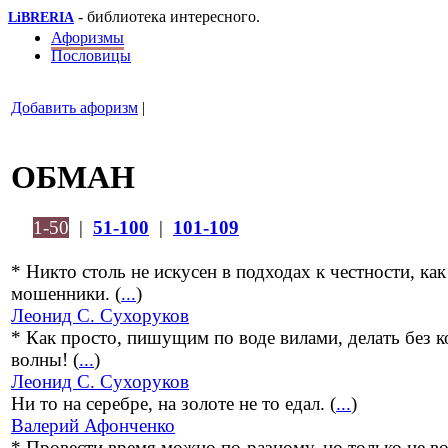
- библиотека интересного.
LiBRERIA
Афоризмы
Пословицы
Добавить афоризм
|
ОБМАН
1-50
|
51-100
|
101-109
* Никто столь не искусен в подходах к честности, как
мошенники. (
...
)
Леонид С. Сухоруков
* Как просто, пишущим по воде вилами, делать без к
волны! (
...
)
Леонид С. Сухоруков
Ни то на серебре, на золоте не то едал. (
...
)
Валерий Афонченко
* Провести время можно по-разному, но только не в