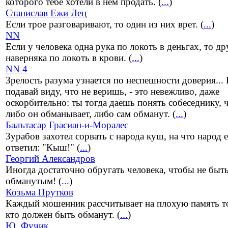
которого тебе хотели в нем продать. (
...
)
Станислав Ежи Лец
Если трое разговаривают, то один из них врет. (
...
)
NN
Если у человека одна рука по локоть в деньгах, то др
наверняка по локоть в крови. (
...
)
NN 4
Зрелость разума узнается по неспешности доверия...
подавай виду, что не веришь, - это невежливо, даже
оскорбительно: ты тогда даешь понять собеседнику, 
либо он обманывает, либо сам обманут. (
...
)
Балътасар Грасиан-и-Моралес
Зурабов захотел сорвать с народа куш, на что народ 
ответил: "Кыш!" (
...
)
Георгий Александров
Иногда достаточно обругать человека, чтобы не быт
обманутым! (
...
)
Козьма Прутков
Каждый мошенник рассчитывает на плохую память т
кто должен быть обманут. (
...
)
Ю. Фучик