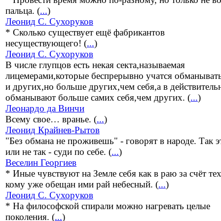
пальца. (
...
)
Леонид С. Сухоруков
* Сколько существует ещё фабрикантов
несуществующего! (
...
)
Леонид С. Сухоруков
В числе глупцов есть некая секта,называемая
лицемерами,которые беспрерывно учатся обманывать
и других,но больше других,чем себя,а в действитель
обманывают больше самих себя,чем других. (
...
)
Леонардо да Винчи
Всему свое… вранье. (
...
)
Леонид Крайнев-Рытов
"Без обмана не проживешь" - говорят в народе. Так э
или не так - суди по себе. (
...
)
Веселин Георгиев
* Иные чувствуют на Земле себя как в раю за счёт тех
кому уже обещан ими рай небесный. (
...
)
Леонид С. Сухоруков
* На философской спирали можно нагревать целые
поколения. (
...
)