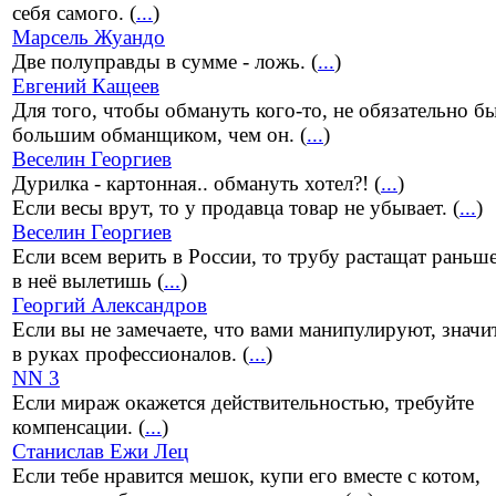
себя самого. (
...
)
Марсель Жуандо
Две полуправды в сумме - ложь. (
...
)
Евгений Кащеев
Для того, чтобы обмануть кого-то, не обязательно б
большим обманщиком, чем он. (
...
)
Веселин Георгиев
Дурилка - картонная.. обмануть хотел?! (
...
)
Если весы врут, то у продавца товар не убывает. (
...
)
Веселин Георгиев
Если всем верить в России, то трубу растащат раньше
в неё вылетишь (
...
)
Георгий Александров
Если вы не замечаете, что вами манипулируют, значи
в руках профессионалов. (
...
)
NN 3
Если мираж окажется действительностью, требуйте
компенсации. (
...
)
Станислав Ежи Лец
Если тебе нравится мешок, купи его вместе с котом,