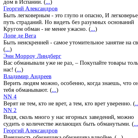
дом в Испании. (
...
)
Георгий Александров
Быть легковерным - это глупо и опасно, И легковерье 
путь страданий. Но видеть без разумных оснований
Кругом обман - не менее ужасно. (
...
)
Лопе де Вега
Быть неискренней - самое утомительное занятие на св
(
...
)
Энн Морроу Линдберг
Вас обманывали уже не раз, – Покупайте товары тол
нас! (
...
)
Владимир Андреев
Верить людям можно, особенно, когда знаешь, что о
тебя обманывают. (
...
)
NN 4
Верят не тем, кто не врет, а тем, кто врет уверенно. (
..
NN 2
Видя, сколь много у нас игорных заведений, можно
судить о количестве желающих быть обманутыми. (
..
Георгий Александров
Внешность обманщика обманчива вдвойне. (
...
)