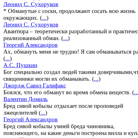
Леонид С. Сухоруков
* Обманутые с соски, продолжают сосать всю жизнь
окружающих. (
...
)
Леонид С. Сухоруков
Авантюра – теоретически разработанный и практиче
реализованный обман. (
...
)
Георгий Александров
Ах, обмануть меня не трудно! Я сам обманываться р
(
...
)
А.С. Пушкин
Бог специально создал людей такими доверчивыми,ч
священники могли их обманывать. (
...
)
Джордж Савил Галифакс
Боялся, что его обманут во время обмена веществ. (
..
Валентин Домиль
Бред сивой кобылы отдыхает после проповедей
лжецелителей (
...
)
Георгий Александров
Бред сивой кобылы умней бреда чиновника,
поясняющего, на какие деньги построена вилла и куп