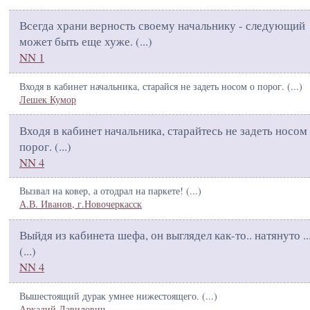
Всегда храни верность своему начальнику - следующий
может быть еще хуже. (
...
)
NN 1
Входя в кабинет начальника, старайся не задеть носом о порог. (
...
)
Лешек Кумор
Входя в кабинет начальника, старайтесь не задеть носом
порог. (
...
)
NN 4
Вызвал на ковер, а отодрал на паркете! (
...
)
А.В. Иванов, г.Новочеркасск
Выйдя из кабинета шефа, он выглядел как-то.. натянуто ...
(
...
)
NN 4
Вышестоящий дурак умнее нижестоящего. (
...
)
Аркадий Давидович