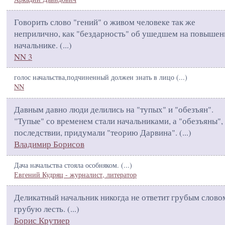
Говорить слово "гений" о живом человеке так же
неприлично, как "бездарность" об ушедшем на повышен
начальнике. (
...
)
NN 3
голос начальства,подчиненный должен знать в лицо (
...
)
NN
Давным давно люди делились на "тупых" и "обезъян".
"Тупые" со временем стали начальниками, а "обезъяны",
последствии, придумали "теорию Дарвина". (
...
)
Владимир Борисов
Дача начальства стояла особняком. (
...
)
Евгений Кудряц - журналист, литератор
Деликатный начальник никогда не ответит грубым слово
грубую лесть. (
...
)
Борис Крутиер