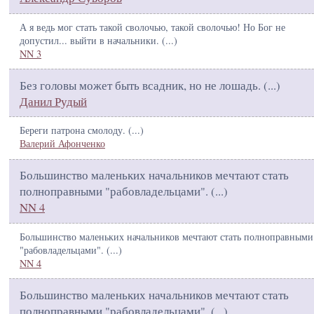
А я ведь мог стать такой сволочью, такой сволочью! Но Бог не
допустил... выйти в начальники. (
...
)
NN 3
Без головы может быть всадник, но не лошадь. (
...
)
Данил Рудый
Береги патрона смолоду. (
...
)
Валерий Афонченко
Большинство маленьких начальников мечтают стать
полноправными "рабовладельцами". (
...
)
NN 4
Большинство маленьких начальников мечтают стать полноправными
"рабовладельцами". (
...
)
NN 4
Большинство маленьких начальников мечтают стать
полноправными "рабовладельцами". (
...
)