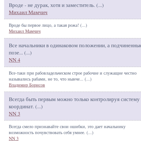
Вроде - не дурак, хотя и заместитель. (
...
)
Михаил Мамчич
Вроде бы первое лицо, а такая рожа! (
...
)
Михаил Мамчич
Все начальники в одинаковом положении, а подчиненные
позе... (
...
)
NN 4
Все-таки при рабовладельческом строе рабочие и служащие честно
назывались рабами, не то, что нынче... (
...
)
Владимир Борисов
Всегда быть первым можно только контролируя систему
координат. (
...
)
NN 3
Всегда смело признавайте свои ошибки, это дает начальнику
возможность почувствовать себя умнее. (
...
)
NN 3