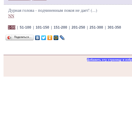
Дурная голова - подчиненным покоя не дает! (
...
)
NN
1-50
|
51-100
|
101-150
|
151-200
|
201-250
|
251-300
|
301-350
Поделиться…
Добавить эту страницу в изб