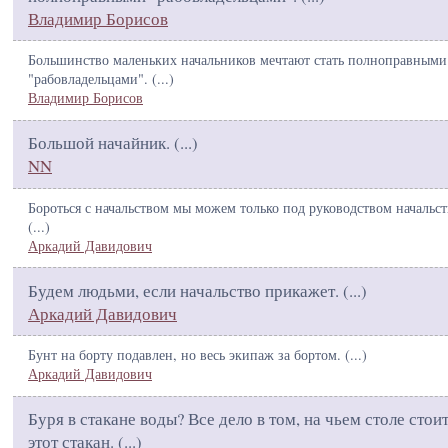
Владимир Борисов
Большинство маленьких начальников мечтают стать полноправными
"рабовладельцами". (
...
)
Владимир Борисов
Большой начайник. (
...
)
NN
Бороться с начальством мы можем только под руководством начальст
(
...
)
Аркадий Давидович
Будем людьми, если начальство прикажет. (
...
)
Аркадий Давидович
Бунт на борту подавлен, но весь экипаж за бортом. (
...
)
Аркадий Давидович
Буря в стакане воды? Все дело в том, на чьем столе стои
этот стакан. (
...
)