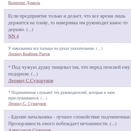
Валентин Домиль
Если предприятие только и делает, что все время лишь
держится на плаву, то наверняка им руководит какое-то
дерьмо. (
...
)
NN 4
У начальника все пальцы на руках указательные. (
...
)
Леонид Крайнев-Рытов
* Под чужую дудку танцевал так, что перед пенсией ему
подарили. (
...
)
Леонид С.Сухоруков
* Подчинённые слушают тех руководителей, которые к ним
прислушиваются. (
...
)
Леонид С. Сухоруков
- Бдение начальника - лучшее спокойствие подчиненных
Прозорливость оного побеждает нечаянности. (
...
)
Александр Суворов