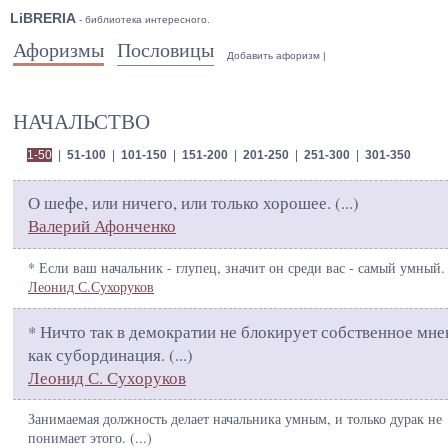
LiBRERIA
- библиотека интересного.
Афоризмы
Пословицы
Добавить афоризм
|
НАЧАЛЬСТВО
1-50
|
51-100
|
101-150
|
151-200
|
201-250
|
251-300
|
301-350
О шефе, или ничего, или только хорошее. (
...
)
Валерий Афонченко
* Если ваш начальник - глупец, значит он среди вас - самый умный. 
Леонид С.Сухоруков
* Ничто так в демократии не блокирует собственное мне
как субординация. (
...
)
Леонид С. Сухоруков
Занимаемая должность делает начальника умным, и только дурак не
понимает этого. (
...
)