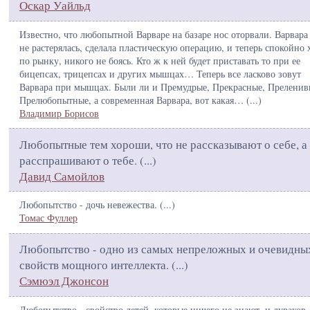
Оскар Уайльд
Известно, что любопытной Варваре на базаре нос оторвали. Варвара
не растерялась, сделала пластическую операцию, и теперь спокойно 
по рынку, никого не боясь. Кто ж к ней будет приставать то при ее
бицепсах, трицепсах и других мышцах… Теперь все ласково зовут
Варвара при мышцах. Были ли и Премудрые, Прекрасные, Преленив
Прелюбопытные, а современная Варвара, вот какая… (
...
)
Владимир Борисов
Любопытные тем хороши, что не рассказывают о себе, а
расспрашивают о тебе. (
...
)
Давид Самойлов
Любопытство - дочь невежества. (
...
)
Томас Фуллер
Любопытство - одно из самых непреложных и очевидны
свойств мощного интеллекта. (
...
)
Сэмюэл Джонсон
Любопытство - свойство детей, которые ничего не знают, и дураков,