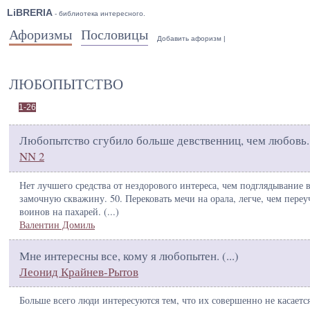
LiBRERIA
- библиотека интересного.
Афоризмы
Пословицы
Добавить афоризм
|
ЛЮБОПЫТСТВО
1-26
Любопытство сгубило больше девственниц, чем любовь.
NN 2
Нет лучшего средства от нездорового интереса, чем подглядывание 
замочную скважину. 50. Перековать мечи на орала, легче, чем переу
воинов на пахарей. (
...
)
Валентин Домиль
Мне интересны все, кому я любопытен. (
...
)
Леонид Крайнев-Рытов
Больше всего люди интересуются тем, что их совершенно не касается