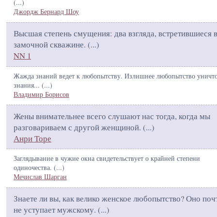
(
...
)
Джордж Бернард Шоу
Высшая степень смущения: два взгляда, встретившиеся 
замочной скважине. (
...
)
NN 1
Жажда знаний ведет к любопытству. Излишнее любопытство уничт
знания... (
...
)
Владимир Борисов
Жены внимательнее всего слушают нас тогда, когда мы
разговариваем с другой женщиной. (
...
)
Анри Торе
Заглядывание в чужие окна свидетельствует о крайней степени
одиночества. (
...
)
Мечислав Шарган
Знаете ли вы, как велико женское любопытство? Оно поч
не уступает мужскому. (
...
)