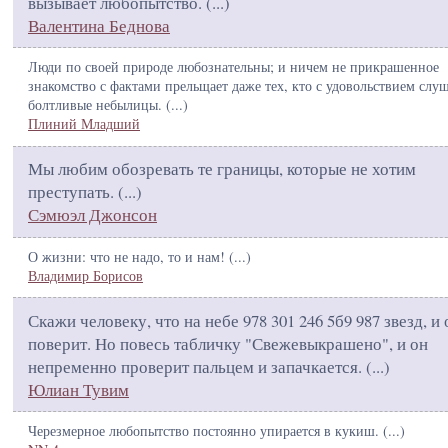
вызывает любопытство. (
...
)
Валентина Беднова
Люди по своей природе любознательны; и ничем не прикрашенное
знакомство с фактами прельщает даже тех, кто с удовольствием слу
болтливые небылицы. (
...
)
Плиний Младший
Мы любим обозревать те границы, которые не хотим
преступать. (
...
)
Сэмюэл Джонсон
О жизни: что не надо, то и нам! (
...
)
Владимир Борисов
Скажи человеку, что на небе 978 301 246 5б9 987 звезд, и 
поверит. Но повесь табличку "Свежевыкрашено", и он
непременно проверит пальцем и запачкается. (
...
)
Юлиан Тувим
Черезмерное любопытство постоянно упирается в кукиш. (
...
)