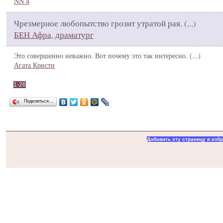
NN 4
Чрезмерное любопытство грозит утратой рая. (
...
)
БЕН Афра, драматург
Это совершенно неважно. Вот почему это так интересно. (
...
)
Агата Кристи
1-26
Поделиться…
Добавить эту страницу в изб