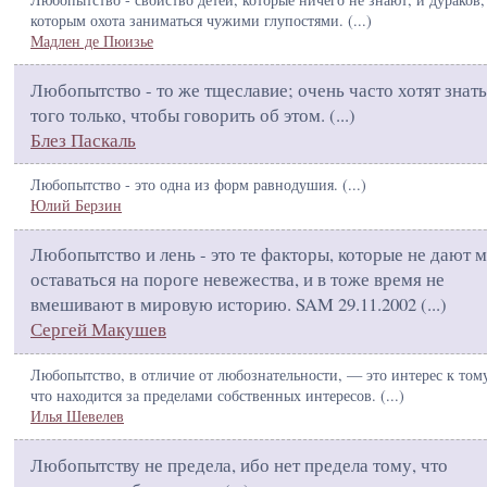
которым охота заниматься чужими глупостями. (
...
)
Мадлен де Пюизье
Любопытство - то же тщеславие; очень часто хотят знать
того только, чтобы говорить об этом. (
...
)
Блез Паскаль
Любопытство - это одна из форм равнодушия. (
...
)
Юлий Берзин
Любопытство и лень - это те факторы, которые не дают 
оставаться на пороге невежества, и в тоже время не
вмешивают в мировую историю. SAM 29.11.2002 (
...
)
Сергей Макушев
Любопытство, в отличие от любознательности, — это интерес к том
что находится за пределами собственных интересов. (
...
)
Илья Шевелев
Любопытству не предела, ибо нет предела тому, что