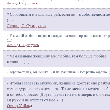
Леонид С.Сухоруков
* С любимым и в шалаше рай, если он - в собственном ле
(
...
)
Леонид С. Сухоруков
* У каждой любви с первого взгляда - законное право на взгляд втор
(
...
)
Леонид С. Сухоруков
* Чем меньше женщину мы любим, тем больше любим
женщин. (
...
)
- Хорошо-то как, Машенька !- Я не Машенька !- Всё равно хорошо. (
- Чтобы завоевать мужчину, женщине достаточно разбу
самое дурное, что в нем есть. Ты делаешь из мужчины бо
и он тебя бросает. Другая делает из него зверя, и он лиж
ей руки и не отстает от нее. (
...
)
Оскар Уайльд