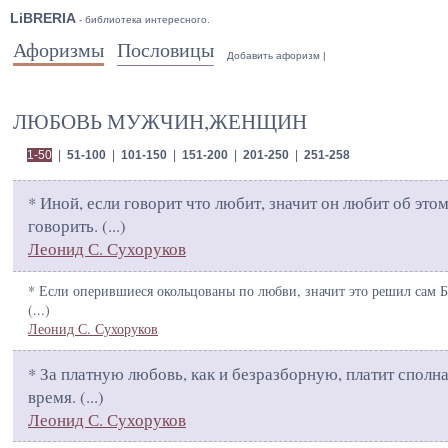
LiBRERIA
- библиотека интересного.
Афоризмы
Пословицы
Добавить афоризм
|
ЛЮБОВЬ МУЖЧИН,ЖЕНЩИН
1-50
|
51-100
|
101-150
|
151-200
|
201-250
|
251-258
* Иной, если говорит что любит, значит он любит об это
говорить. (
...
)
Леонид С. Сухоруков
* Если оперившиеся окольцованы по любви, значит это решил сам Б
(
...
)
Леонид С. Сухоруков
* За платную любовь, как и безразборную, платит сполн
время. (
...
)
Леонид С. Сухоруков