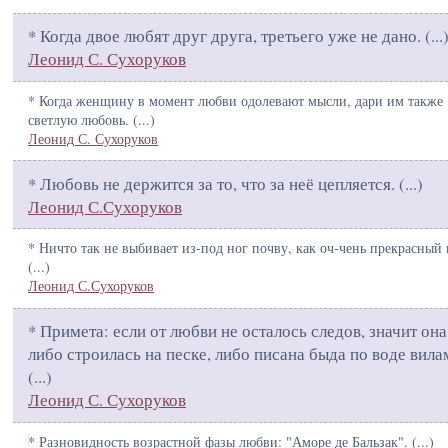
* Когда двое любят друг друга, третьего уже не дано. (
...
Леонид С. Сухоруков
* Когда женщину в момент любви одолевают мысли, дари им также
светлую любовь. (
...
)
Леонид С. Сухоруков
* Любовь не держится за то, что за неё цепляется. (
...
)
Леонид С.Сухоруков
* Ничто так не выбивает из-под ног почву, как оч-чень прекрасный 
(
...
)
Леонид С.Сухоруков
* Примета: если от любви не осталось следов, значит она
либо строилась на песке, либо писана быда по воде вила
(
...
)
Леонид С. Сухоруков
* Разновидность возрастной фазы любви: "Аморе де Бальзак". (
...
)