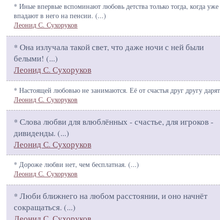
* Иные впервые вспоминают любовь детства только тогда, когда уже
впадают в него на пенсии. (
...
)
Леонид С. Сухоруков
* Она излучала такой свет, что даже ночи с ней были
белыми! (
...
)
Леонид С. Сухоруков
* Настоящей любовью не занимаются. Её от счастья друг другу дарят
Леонид С. Сухоруков
* Слова любви для влюблённых - счастье, для игроков -
дивиденды. (
...
)
Леонид С. Сухоруков
* Дороже любви нет, чем бесплатная. (
...
)
Леонид С. Сухоруков
* Люби ближнего на любом расстоянии, и оно начнёт
сокращаться. (
...
)
Леонид С. Сухоруков