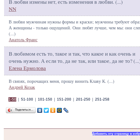
В любви измены нет, есть изменения в любви. (
...
)
NN
В любви мужчинам нужны формы и краски; мужчины требуют образ
А женщины - только ощущений. Они любят лучше, чем мы: они сле
(
...
)
Анатоль Франс
В любимом есть то, такое и так, что какое и как очень и
очень нужно. А если то, да не так, или такое, да не то? (
...
Елена Ермолова
В связях, порочащих меня, прошу винить Клаву К. (
...
)
Андрей Козак
1-50
|
51-100
|
101-150
|
151-200
|
201-250
|
251-258
Поделиться…
Добавить эту страницу в изб