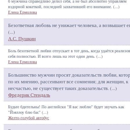
б мужчина справедливо делил себя, а не был абсолютно управляем
вздорной кокеткой, последней захватившей его внимание. (
...
)
Елена Ермолова
Безответная любовь не унижает человека, а возвышает е
(
...
)
А.С. Пушкин
Боль безответной любви отпускает в тот день, когда удаётся реализо
себя полностью. И всего лишь на этот один день. (
...
)
Елена Ермолова
Большинство мужчин просят доказательств любви, кото
по их мнению, рассеивают все сомнения; для женщин, к
несчастью, не существует таких доказательств. (
...
)
Фредерик Стендаль
Будьте бдительны! По английски "Я вас люблю" будет звучать как
"Йэяллоу блю бас" (
...
)
Желто-голубой автобус