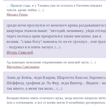
... Прошли годы, и у Татьяны уже не осталось к Евгению никаких
чувств, кроме любви. (
...
)
Михаил Генин
cреди ночи проснулся от женского крика раздававшегося
квартиры этажом выше: "негодяй, ненавижу, уйди отсюда
через полчаса крик прекратился также внезапно, как и
возник. "слава богу! наконец-то он ее грохнул... или тра
- подумал я и опять заснул. (
...
)
Игорь Сиволоб
Ад вымощен мужскими откровениями по женской части. (
...
)
Магдалена Самозванец
Анна де Бейль, леди Кларик, Шарлотта Баксон, баронесс
Шеффилд, графиня де Ла Фер, леди Винтер... Видите - ва
так много, а меня так мало... (
...
)
Безнравственно иметь отличного мужа, когда многие напрасно мечт
хоть о плохоньком, и все со всеми могли б полюбовно договориться,