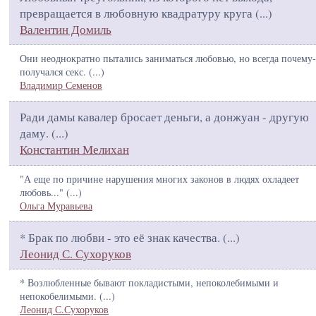
превращается в любовную квадратуру круга (
...
)
Валентин Домиль
Они неоднократно пытались заниматься любовью, но всегда почему-
получался секс. (
...
)
Владимир Семенов
Ради дамы кавалер бросает деньги, а донжуан - другую
даму. (
...
)
Константин Мелихан
"А еще по причине нарушения многих законов в людях охладеет
любовь..." (
...
)
Ольга Муравьева
* Брак по любви - это её знак качества. (
...
)
Леонид С. Сухоруков
* Возлюбленные бывают покладистыми, непоколебимыми и
непокобелимыми. (
...
)
Леонид С.Сухоруков