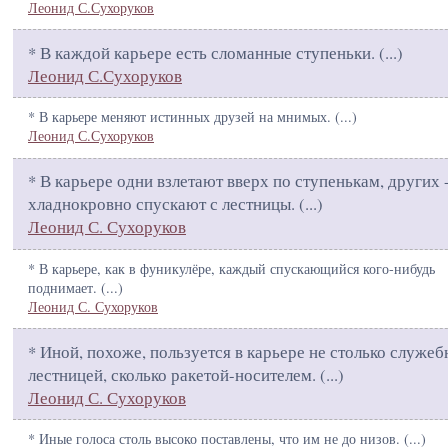
Леонид С.Сухоруков
* В каждой карьере есть сломанные ступеньки. (
...
)
Леонид С.Сухоруков
* В карьере меняют истинных друзей на мнимых. (
...
)
Леонид С.Сухоруков
* В карьере одни взлетают вверх по ступенькам, других 
хладнокровно спускают с лестницы. (
...
)
Леонид С. Сухоруков
* В карьере, как в фуникулёре, каждый спускающийся кого-нибудь
поднимает. (
...
)
Леонид С. Сухоруков
* Иной, похоже, пользуется в карьере не столько служеб
лестницей, сколько ракетой-носителем. (
...
)
Леонид С. Сухоруков
* Иные голоса столь высоко поставлены, что им не до низов. (
...
)