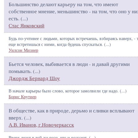
Большинство делают карьеру на том, что имеют
собственное мнение, меньшинство - на том, что оно у ни
есть. (
...
)
Стас Янковский
Будь по-учтивее с людьми, которых встречаешь, взбираясь наверх, - 
еще встретишься с ними, когда будешь спускаться. (
...
)
Уилсон Мизнер
Бьется человек, выбивается в люди - и давай другими
помыкать. (
...
)
Джордж Бернард Шоу
В начале карьеры было слово, которое замолвили где надо. (
...
)
Борис Крутиер
В обществе, как в природе, дерьмо и сливки всплывают
вверх. (
...
)
А.В. Иванов, г.Новочеркасск
Вверх лезут в той же позе, что и ползают. (
...
)