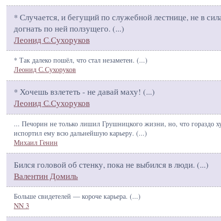
* Случается, и бегущий по служебной лестнице, не в сил
догнать по ней ползущего. (
...
)
Леонид С.Сухоруков
* Так далеко пошёл, что стал незаметен. (
...
)
Леонид С.Сухоруков
* Хочешь взлететь - не давай маху! (
...
)
Леонид С.Сухоруков
... Печорин не только лишил Грушницкого жизни, но, что гораздо х
испортил ему всю дальнейшую карьеру. (
...
)
Михаил Генин
Бился головой об стенку, пока не выбился в люди. (
...
)
Валентин Домиль
Больше свидетелей — короче карьера. (
...
)
NN 3