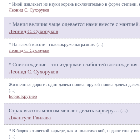
* Иной извлекает из науки корень исключительно в форме степени. 
Леонид С. Сухоруков
* Мания величия чаще одевается нами вместе с мантией.
Леонид С. Сухоруков
* На всякой высоте - головокруженья разные. (
...
)
Леонид С. Сухоруков
* Снисхождение - это издержки слабостей восхождения. 
Леонид С. Сухоруков
Жизненные дороги: один далеко пошел, другой пошел далеко-далеко
(
...
)
Борис Крутиер
Страх высоты многим мешает делать карьеру… (
...
)
Джангули Гвилава
* B бюрократической карьере, как и политической, падают снизу вве
(
...
)