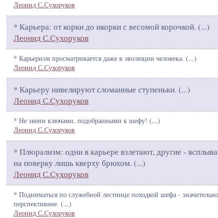
Леонид С.Сухоруков
* Карьера: от корки до икорки с весомой корочкой. (
...
)
Леонид С.Сухоруков
* Карьеризм просматривается даже в эволюции человека. (
...
)
Леонид С.Сухоруков
* Карьеру нивелируют сломанные ступеньки. (
...
)
Леонид С.Сухоруков
* Не звени ключами, подобранными к шефу! (
...
)
Леонид С.Сухоруков
* Плюрализм: одни в карьере взлетают, другие - всплыв
на поверку лишь кверху брюхом. (
...
)
Леонид С.Сухоруков
* Подниматься по служебной лестнице походкой шефа - значительн
перспективнее. (
...
)
Леонид С.Сухоруков