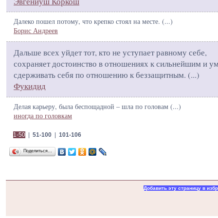
Эвгениуш Коркош
Далеко пошел потому, что крепко стоял на месте. (
...
)
Борис Андреев
Дальше всех уйдет тот, кто не уступает равному себе,
сохраняет достоинство в отношениях к сильнейшим и у
сдерживать себя по отношению к беззащитным. (
...
)
Фукидид
Делая карьеру, была беспощадной – шла по головам (
...
)
иногда по головкам
1-50
|
51-100
|
101-106
Поделиться…
Добавить эту страницу в изб