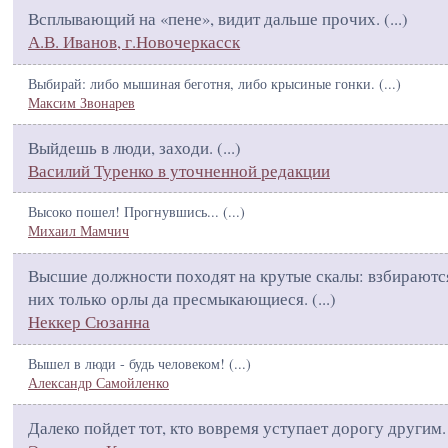
Всплывающий на «пене», видит дальше прочих. (
...
)
А.В. Иванов, г.Новочеркасск
Выбирай: либо мышиная беготня, либо крысиные гонки. (
...
)
Максим Звонарев
Выйдешь в люди, заходи. (
...
)
Василий Туренко в уточненной редакции
Высоко пошел! Прогнувшись... (
...
)
Михаил Мамчич
Высшие должности походят на крутые скалы: взбираютс
них только орлы да пресмыкающиеся. (
...
)
Неккер Сюзанна
Вышел в люди - будь человеком! (
...
)
Александр Самойленко
Далеко пойдет тот, кто вовремя уступает дорогу другим.