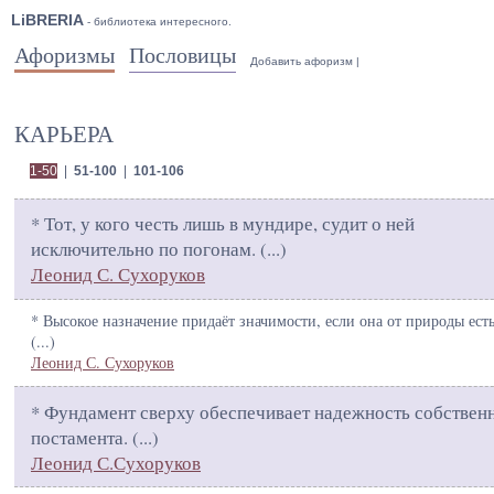
LiBRERIA
- библиотека интересного.
Афоризмы
Пословицы
Добавить афоризм
|
КАРЬЕРА
1-50
|
51-100
|
101-106
* Тот, у кого честь лишь в мундире, судит о ней
исключительно по погонам. (
...
)
Леонид С. Сухоруков
* Высокое назначение придаёт значимости, если она от природы есть
(
...
)
Леонид С. Сухоруков
* Фундамент сверху обеспечивает надежность собствен
постамента. (
...
)
Леонид С.Сухоруков