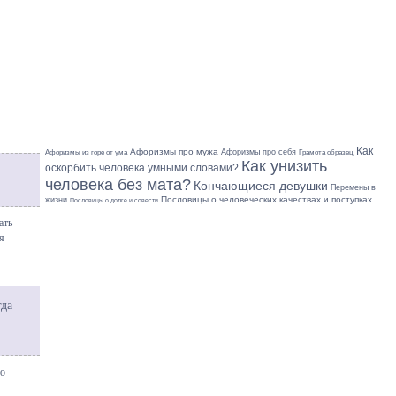
Как
Афоризмы про мужа
Афоризмы про себя
Грамота образец
Афоризмы из горе от ума
Как унизить
оскорбить человека умными словами?
человека без мата?
Кончающиеся девушки
Перемены в
Пословицы о человеческих качествах и поступках
жизни
Пословицы о долге и совести
ать
я
гда
во