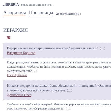
LiBRERIA
- библиотека интересного.
Афоризмы
Пословицы
Добавить афоризм
|
ИЕРАРХИЯ
1-4
Иерархия- аналог современного понятия "вертикаль власти". (
...
)
Владимир Борисов
Когда приходится решать, слушать свою совесть или вышестоящего, разумно слуш
вышестоящего, чтобы это не было последним случаем, когда на своём посту удастс
выслушать совесть? (
...
)
Елена Ермолова
Никакая иерархия не может быть абсолютной и наилучшей. Она все
временна, время ткёт все её структуры. (
...
)
Денисенко Олег
Свобода - широкий выбор иерархий. Можно игнорировать иерархические стычки 
всех, кроме тех, где тебе равных заведомо нет. (
...
)