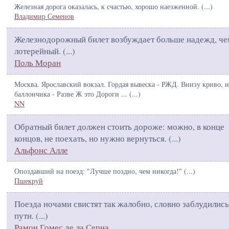
Железная дорога оказалась, к счастью, хорошо наезженной. (
...
)
Владимир Семенов
Железнодорожный билет возбуждает больше надежд, че
лотерейный. (
...
)
Поль Моран
Москва. Ярославский вокзал. Гордая вывеска - РЖД. Внизу криво, и
баллончика - Разве Ж это Дороги ... (
...
)
NN
Обратный билет должен стоить дороже: можно, в конце
концов, не поехать, но нужно вернуться. (
...
)
Альфонс Алле
Опоздавший на поезд: "Лучше поздно, чем никогда!" (
...
)
Пшекруй
Поезда ночами свистят так жалобно, словно заблудились
пути. (
...
)
Рамон Гомес де ла Серна