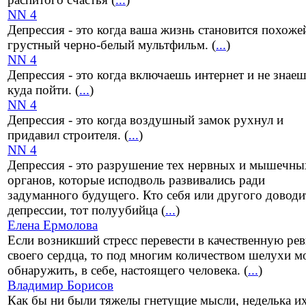
NN 4
Депрессия - это когда ваша жизнь становится похоже
грустный черно-белый мультфильм. (
...
)
NN 4
Депрессия - это когда включаешь интернет и не знае
куда пойти. (
...
)
NN 4
Депрессия - это когда воздушный замок рухнул и
придавил строителя. (
...
)
NN 4
Депрессия - это разрушение тех нервных и мышечны
органов, которые исподволь развивались ради
задуманного будущего. Кто себя или другого доводи
депрессии, тот полуубийца (
...
)
Елена Ермолова
Если возникший стресс перевести в качественную ре
своего сердца, то под многим количеством шелухи 
обнаружить, в себе, настоящего человека. (
...
)
Владимир Борисов
Как бы ни были тяжелы гнетущие мысли, неделька и