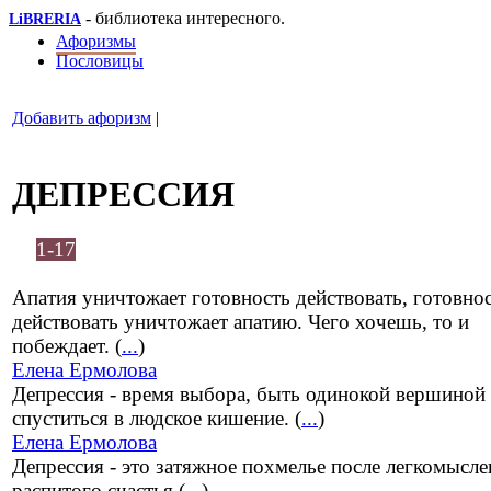
- библиотека интересного.
LiBRERIA
Афоризмы
Пословицы
Добавить афоризм
|
ДЕПРЕССИЯ
1-17
Апатия уничтожает готовность действовать, готовно
действовать уничтожает апатию. Чего хочешь, то и
побеждает. (
...
)
Елена Ермолова
Депрессия - время выбора, быть одинокой вершиной
спуститься в людское кишение. (
...
)
Елена Ермолова
Депрессия - это затяжное похмелье после легкомысл
распитого счастья (
...
)