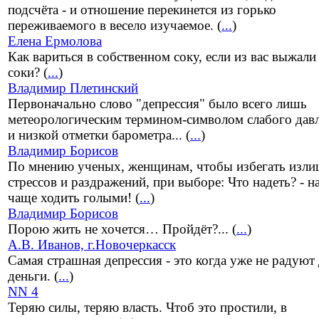
подсчёта - и отношение перекинется из горько
переживаемого в весело изучаемое. (
...
)
Елена Ермолова
Как вариться в собственном соку, если из вас выжали
соки? (
...
)
Владимир Плетинский
Первоначально слово "депрессия" было всего лишь
метеорологическим термином-символом слабого дав
и низкой отметки барометра... (
...
)
Владимир Борисов
По мнению ученых, женщинам, чтобы избегать изл
стрессов и раздражений, при выборе: Что надеть? - н
чаще ходить голыми! (
...
)
Владимир Борисов
Порою жить не хочется… Пройдёт?... (
...
)
А.В. Иванов, г.Новочеркасск
Самая страшная депрессия - это когда уже не радуют
деньги. (
...
)
NN 4
Теряю силы, теряю власть. Чтоб это простили, в