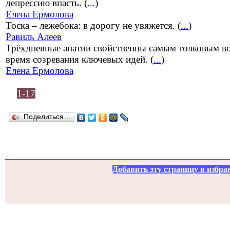
депрессию впасть. (
...
)
Елена Ермолова
Тоска – лежебока: в дорогу не увяжется. (
...
)
Равиль Алеев
Трёхдневные апатии свойственны самым толковым в
время созревания ключевых идей. (
...
)
Елена Ермолова
1-17
Поделиться…
Добавить эту страницу в избра