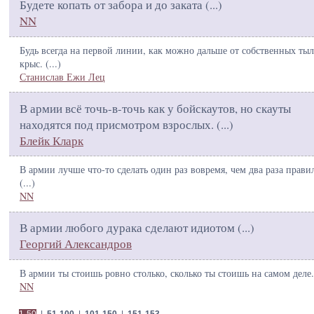
Будете копать от забора и до заката (
...
)
NN
Будь всегда на первой линии, как можно дальше от собственных ты
крыс. (
...
)
Станислав Ежи Лец
В армии всё точь-в-точь как у бойскаутов, но скауты
находятся под присмотром взрослых. (
...
)
Блейк Кларк
В армии лучше что-то сделать один раз вовремя, чем два раза прави
(
...
)
NN
В армии любого дурака сделают идиотом (
...
)
Георгий Александров
В армии ты стоишь ровно столько, сколько ты стоишь на самом деле.
NN
1-50
|
51-100
|
101-150
|
151-153