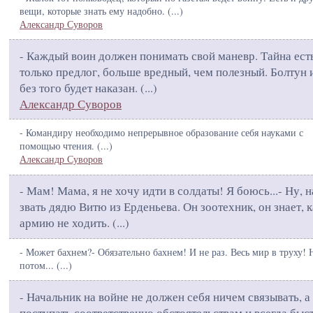
вещи, которые знать ему надобно. (
...
)
Александр Суворов
- Каждый воин должен понимать свой маневр. Тайна ест
только предлог, больше вредный, чем полезный. Болтун 
без того будет наказан. (
...
)
Александр Суворов
- Командиру необходимо непрерывное образование себя науками с
помощью чтения. (
...
)
Александр Суворов
- Мам! Мама, я не хочу идти в солдаты! Я боюсь...- Ну, 
звать дядю Витю из Ерденьева. Он зоотехник, он знает, к
армию не ходить. (
...
)
- Может бахнем?- Обязательно бахнем! И не раз. Весь мир в труху! 
потом... (
...
)
- Начальник на войне не должен себя ничем связывать, а
поступать соответственно обстоятельствам и всегда быс