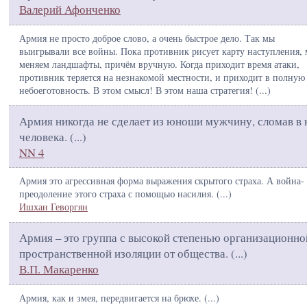
Валерий Афонченко
Армия не просто доброе слово, а очень быстрое дело. Так мы
выигрывали все войны. Пока противник рисует карту наступления,
меняем ландшафты, причём вручную. Когда приходит время атаки,
противник теряется на незнакомой местности, и приходит в полную
небоеготовность. В этом смысл! В этом наша стратегия! (
...
)
Армия никогда не сделает из юноши мужчину, сломав в 
человека. (
...
)
NN 4
Армия это агрессивная форма выражения скрытого страха. А война-
преодоление этого страха с помощью насилия. (
...
)
Ишхан Геворгян
Армия – это группа с высокой степенью организационно
пространственной изоляции от общества. (
...
)
В.П. Макаренко
Армия, как и змея, передвигается на брюхе. (
...
)