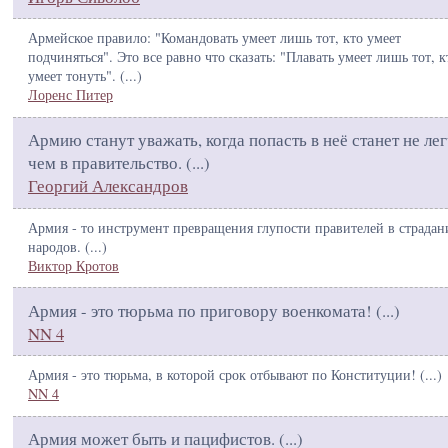
Армейское правило: "Командовать умеет лишь тот, кто умеет
подчиняться". Это все равно что сказать: "Плавать умеет лишь тот, к
умеет тонуть". (
...
)
Лоренс Питер
Армию станут уважать, когда попасть в неё станет не лег
чем в правительство. (
...
)
Георгий Александров
Армия - то инструмент превращения глупости правителей в страдан
народов. (
...
)
Виктор Кротов
Армия - это тюрьма по приговору военкомата! (
...
)
NN 4
Армия - это тюрьма, в которой срок отбывают по Конституции! (
...
)
NN 4
Армия может быть и пацифистов. (
...
)