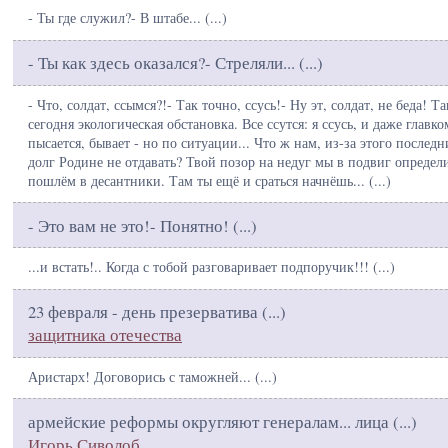
- Ты где служил?- В штабе... (
...
)
- Ты как здесь оказался?- Стреляли... (
...
)
- Что, солдат, ссымся?!- Так точно, ссусь!- Ну эт, солдат, не беда! Та
сегодня экологическая обстановка. Все ссутся: я ссусь, и даже главко
пысается, бывает - но по ситуации... Что ж нам, из-за этого послед
долг Родине не отдавать? Твой позор на недуг мы в подвиг определ
пошлём в десантники. Там ты ещё и сраться начнёшь... (
...
)
- Это вам не это!- Понятно! (
...
)
...и встать!.. Когда с тобой разговаривает подпоручик!!! (
...
)
23 февраля - день презерватива (
...
)
защитника отечества
Аристарх! Договорись с таможней... (
...
)
армейские реформы округляют генералам... лица (
...
)
Игорь Сиволоб