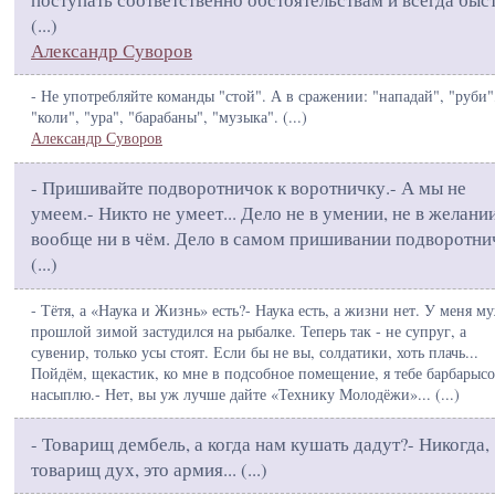
(
...
)
Александр Суворов
- Не употребляйте команды "стой". А в сражении: "нападай", "руби"
"коли", "ура", "барабаны", "музыка". (
...
)
Александр Суворов
- Пришивайте подворотничок к воротничку.- А мы не
умеем.- Никто не умеет... Дело не в умении, не в желании
вообще ни в чём. Дело в самом пришивании подворотни
(
...
)
- Тётя, а «Наука и Жизнь» есть?- Наука есть, а жизни нет. У меня м
прошлой зимой застудился на рыбалке. Теперь так - не супруг, а
сувенир, только усы стоят. Если бы не вы, солдатики, хоть плачь...
Пойдём, щекастик, ко мне в подсобное помещение, я тебе барбарыс
насыплю.- Нет, вы уж лучше дайте «Технику Молодёжи»... (
...
)
- Товарищ дембель, а когда нам кушать дадут?- Никогда,
товарищ дух, это армия... (
...
)