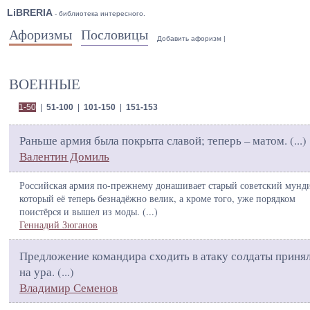
LiBRERIA
- библиотека интересного.
Афоризмы
Пословицы
Добавить афоризм
|
ВОЕННЫЕ
1-50
|
51-100
|
101-150
|
151-153
Раньше армия была покрыта славой; теперь – матом. (
...
)
Валентин Домиль
Российская армия по-прежнему донашивает старый советский мунд
который её теперь безнадёжно велик, а кроме того, уже порядком
поистёрся и вышел из моды. (
...
)
Геннадий Зюганов
Предложение командира сходить в атаку солдаты приня
на ура. (
...
)
Владимир Семенов