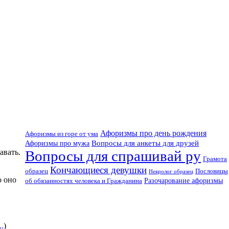
Афоризмы про день рождения
Афоризмы из горе от ума
Вопросы для анкеты для друзей
Афоризмы про мужа
Вопросы для спрашивай ру
авать.
Грамота
Кончающиеся девушки
образец
Пословицы
Некролог образец
о оно
об обязанностях человека и Гражданина
Разочарование афоризмы
..
)