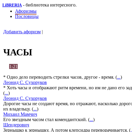
- библиотека интересного.
LiBRERIA
Афоризмы
Пословицы
Добавить афоризм
|
ЧАСЫ
1-21
* Одно дело переводить стрелки часов, другое - время. (
...
)
Леонид С. Сухоруков
* Хоть часы и отображают ритм времени, но им не дано его зад
(
...
)
Леонид С. Сухоруков
Дорогие часы не создают время, но отражают, насколько дорог
их владельцу. (
...
)
Михаил Мамчич
Его звездным часом стал комендантский. (
...
)
Шендерович
Зернышко к зернышку. А потом клепсидра переворачивается. (
.