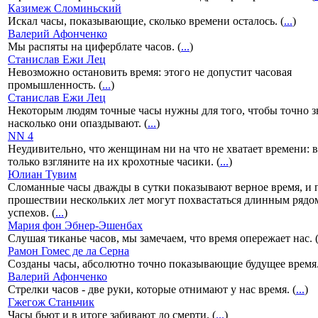
Казимеж Сломиньский
Искал часы, показывающие, сколько времени осталось. (
...
)
Валерий Афонченко
Мы распяты на циферблате часов. (
...
)
Станислав Ежи Лец
Невозможно остановить время: этого не допустит часовая
промышленность. (
...
)
Станислав Ежи Лец
Некоторым людям точные часы нужны для того, чтобы точно з
насколько они опаздывают. (
...
)
NN 4
Неудивительно, что женщинам ни на что не хватает времени: 
только взгляните на их крохотные часики. (
...
)
Юлиан Тувим
Сломанные часы дважды в сутки показывают верное время, и 
прошествии нескольких лет могут похвастаться длинным рядо
успехов. (
...
)
Мария фон Эбнер-Эшенбах
Слушая тиканье часов, мы замечаем, что время опережает нас. 
Рамон Гомес де ла Серна
Созданы часы, абсолютно точно показывающие будущее время.
Валерий Афонченко
Стрелки часов - две руки, которые отнимают у нас время. (
...
)
Гжегож Станьчик
Часы бьют и в итоге забивают до смерти. (
...
)