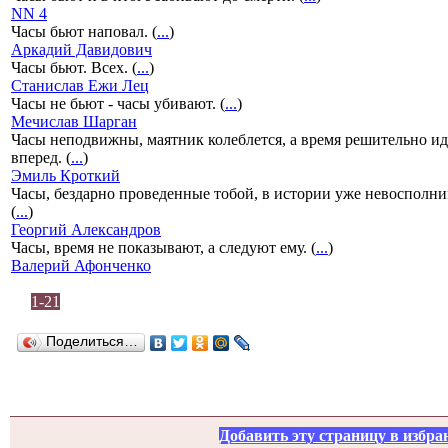
NN 4
Часы бьют наповал. (
...
)
Аркадий Давидович
Часы бьют. Всех. (
...
)
Станислав Ежи Лец
Часы не бьют - часы убивают. (
...
)
Мечислав Шарган
Часы неподвижны, маятник колеблется, а время решительно ид
вперед. (
...
)
Эмиль Кроткий
Часы, бездарно проведенные тобой, в истории уже невосполн
(
...
)
Георгий Александров
Часы, время не показывают, а следуют ему. (
...
)
Валерий Афонченко
1-21
Поделиться…
Добавить эту страницу в избра