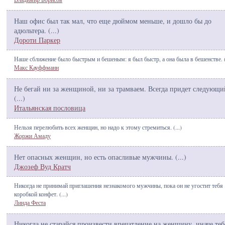
Наш офис был так мал, что еще дюймом меньше, и дошло бы до
адюльтера. (
...
)
Дороти Паркер
Наше сближение было быстрым и бешеным: я был быстр, а она была в бешенстве. 
Макс Кауффманн
Не бегай ни за женщиной, ни за трамваем. Всегда придет следующи
(
...
)
Итальянская пословица
Нельзя перелюбить всех женщин, но надо к этому стремиться. (
...
)
Жоржи Амаду
Нет опасных женщин, но есть опасливые мужчины. (
...
)
Джозеф Вуд Кратч
Никогда не принимай приглашения незнакомого мужчины, пока он не угостит тебя
коробкой конфет. (
...
)
Линда Феста
Никогда не старайся произвести впечатление на женщину, иначе теб