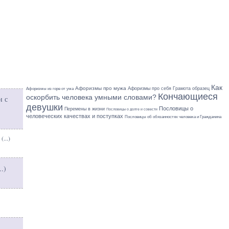
Как
Афоризмы про мужа
Афоризмы про себя
Грамота образец
Афоризмы из горе от ума
Кончающиеся
оскорбить человека умными словами?
н с
девушки
Пословицы о
Перемены в жизни
Пословицы о долге и совести
человеческих качествах и поступках
Пословицы об обязанностях человека и Гражданина
 (
...
)
..
)