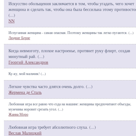
Искусство обольщения заключается в том, чтобы угадать, чего хочет
женщина и сделать так, чтобы она была бессильна этому противосто
(
...
)
NN
Испуганная женщина - самая опасная. Поэтому женщины так легко пугаются. (
...
)
Людвиг Берне
Когда невмоготу, плохое настроенье, протянет руку флирт, создав
минутный рай. (
...
)
Георгий Александров
Ку-ку, мой мальчик! (
...
)
Легкие чувства часто длятся очень долго. (
...
)
Жермена де Сталь
Любовная игра все равно что езда на машине: женщины предпочитают объезды,
мужчины норовят срезать угол. (
...
)
Жанна Моро
Любовная игра требует абсолютного слуха. (
...
)
Веслав Малицкий