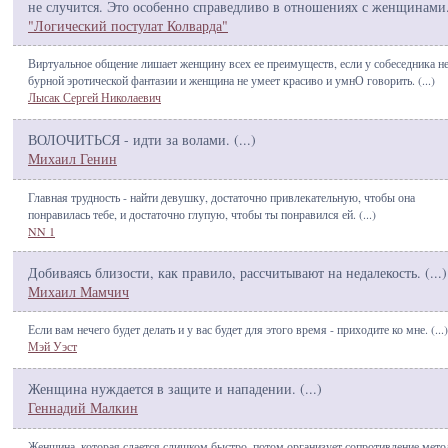
не случится. Это особенно справедливо в отношениях с женщинами.
"Логический постулат Колварда"
Виртуальное общение лишает женщину всех ее преимуществ, если у собеседника н
бурной эротической фантазии и женщина не умеет красиво и умнО говорить. (
...
)
Лысак Сергей Николаевич
ВОЛОЧИТЬСЯ - идти за волами. (
...
)
Михаил Генин
Главная трудность - найти девушку, достаточно привлекательную, чтобы она
понравилась тебе, и достаточно глупую, чтобы ты понравился ей. (
...
)
NN 1
Добиваясь близости, как правило, рассчитывают на недалекость. (
...
)
Михаил Мамчич
Если вам нечего будет делать и у вас будет для этого время - приходите ко мне. (
...
)
Мэй Уэст
Женщина нуждается в защите и нападении. (
...
)
Геннадий Малкин
Женщина, которая сдается слишком быстро, потом организует сопротивление мет