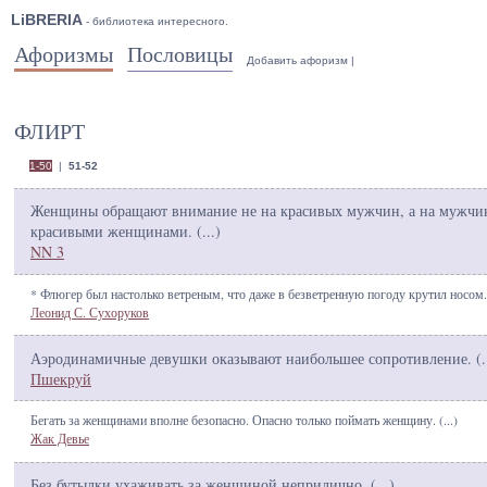
LiBRERIA
- библиотека интересного.
Афоризмы
Пословицы
Добавить афоризм
|
ФЛИРТ
1-50
|
51-52
Женщины обращают внимание не на красивых мужчин, а на мужчи
красивыми женщинами. (
...
)
NN 3
* Флюгер был настолько ветреным, что даже в безветренную погоду крутил носом.
Леонид С. Сухоруков
Аэродинамичные девушки оказывают наибольшее сопротивление. (
.
Пшекруй
Бегать за женщинами вполне безопасно. Опасно только поймать женщину. (
...
)
Жак Девье
Без бутылки ухаживать за женщиной неприлично. (
...
)