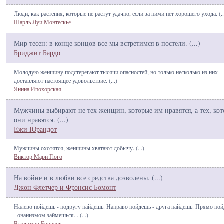
Люди, как растения, которые не растут удачно, если за ними нет хорошего ухода. (
..
Шарль Луи Монтескье
Мир тесен: в конце концов все мы встретимся в постели. (
...
)
Бриджит Бардо
Молодую женщину подстерегают тысячи опасностей, но только несколько из них
доставляют настоящее удовольствие. (
...
)
Янина Ипохорская
Мужчины выбирают не тех женщин, которые им нравятся, а тех, ко
они нравятся. (
...
)
Ежи Юрандот
Мужчины охотятся, женщины хватают добычу. (
...
)
Виктор Мари Гюго
На войне и в любви все средства дозволены. (
...
)
Джон Флетчер и Фрэнсис Бомонт
Налево пойдешь - подругу найдешь. Направо пойдешь - друга найдешь. Прямо по
- онанизмом займешься... (
...
)
Владимир Борисов