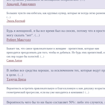
Аркадий Давидович
Больших чувств она избегала, как крупных купюр, которые не всегда легко размен
(
...
)
Эмиль Кроткий
Будь я женщиной, я бы все время был на сносях, потому что я прост
могу сказать "нет". (
...
)
Роберт Максуэлл
Бывает так, что самое привлекательное в женщине - препятствия, которые нам
приходится преодолевать для того, чтобы ее добиться. Не будь этих препятствий, я
сих пор ходил бы холостой. (
...
)
Савин Антон
В любви все средства хороши, за исключением тех, которые ведут п
к цели. (
...
)
Тадеуш Бреза
Вероятность встретить привлекательную и благосклонную к вам девушку возраста
геометрической прогрессии, если вы уже находитесь в компании:1 (
...
)
Вероятность чего бы то ни было составляет 50%: либо это случится,