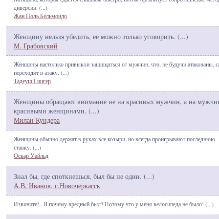
диверсии. (
...
)
Жан Поль Бельмондо
Женщину нельзя убедить, ее можно только уговорить. (
...
)
М. Грабовский
Женщины настолько привыкли защищаться от мужчин, что, не будучи атакованы, 
переходят в атаку. (
...
)
Тадеуш Гицгер
Женщины обращают внимание не на красивых мужчин, а на мужчи
красивыми женщинами. (
...
)
Милан Кундера
Женщины обычно держат в руках все козыри, но всегда проигрывают последнюю
ставку. (
...
)
Оскар Уайльд
Знал бы, где споткнешься, был бы не один. (
...
)
А.В. Иванов, г.Новочеркасск
Извините!.. Я почему вредный был? Потому что у меня велосипеда не было! (
...
)