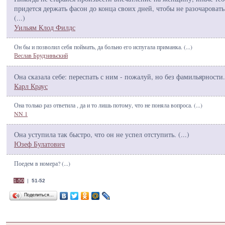
придется держать фасон до конца своих дней, чтобы не разочаровать 
(
...
)
Уильям Клод Филдс
Он бы и позволил себя поймать, да больно его испугала приманка. (
...
)
Веслав Брудзиньский
Она сказала себе: переспать с ним - пожалуй, но без фамильярности.
Карл Краус
Она только раз ответила , да и то лишь потому, что не поняла вопроса. (
...
)
NN 1
Она уступила так быстро, что он не успел отступить. (
...
)
Юзеф Булатович
Поедем в номера? (
...
)
1-50
|
51-52
Поделиться…