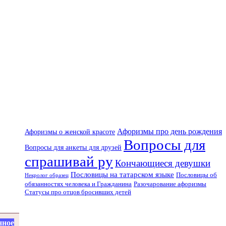
Афоризмы про день рождения
Афоризмы о женской красоте
Вопросы для
Вопросы для анкеты для друзей
спрашивай ру
Кончающиеся девушки
Пословицы на татарском языке
Пословицы об
Некролог образец
Разочарование афоризмы
обязанностях человека и Гражданина
Статусы про отцов бросивших детей
нное