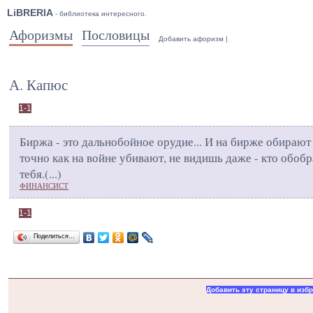
LiBRERIA
- библиотека интересного.
Афоризмы
Пословицы
Добавить афоризм
|
А. Капюс
1-1
Биржа - это дальнобойное орудие... И на бирже обирают
точно как на войне убивают, не видишь даже - кто обобр
тебя.(
...
)
ФИНАНСИСТ
1-1
Поделиться…
Добавить эту страницу в изб