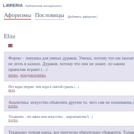
LiBRERIA
- библиотека интересного.
Афоризмы
Пословицы
Добавить афоризм
|
Elite
1-6
Форекс - ловушка для умных дураков. Умных, потому что им хватае
не лезть в казино. Дураков, потому что они не знают, по каким
правилам играют.(
...
)
,
БИРЖА
ФОНДОВАЯ БИРЖА
Нет веры тверже, чем вера в святой грааль.(
...
)
ВЕРА
Аналитика: искусство объяснять другим то, чего сам не понимаешь.
НАУКА
Теханализ - это наука или искусство... шарлатанства?(
...
)
НАУКА
Теханализ точная наука, все прогнозы обязательно сбываются. Тольк