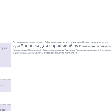
Афоризмы про день рождения
Афоризмы о женской красоте
Вопросы для анкеты для
Вопросы для спрашивай ру
Кончающиеся девушк
друзей
т ума
Разочарование афоризмы
Пословицы об обязанностях человека и Гражданина
Статусы пр
Некролог образец
Цитаты о предательстве любимого
отцов бросивших детей
(
...
)
о не