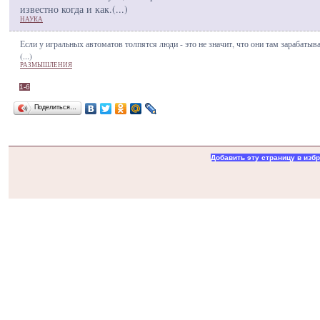
известно когда и как.(
...
)
НАУКА
Если у игральных автоматов толпятся люди - это не значит, что они там зарабатыв
(
...
)
РАЗМЫШЛЕНИЯ
1-6
Поделиться…
Добавить эту страницу в изб