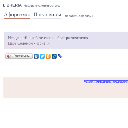
LiBRERIA
- библиотека интересного.
Афоризмы
Пословицы
Добавить афоризм
|
Нерадивый в работе своей - брат расточителю.
Царь Соломон - Притчи
Поделиться…
Добавить эту страницу в изб