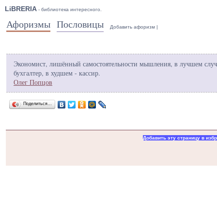
LiBRERIA
- библиотека интересного.
Афоризмы
Пословицы
Добавить афоризм
|
Экономист, лишённый самостоятельности мышления, в лучшем случ
бухгалтер, в худшем - кассир.
Олег Попцов
Поделиться…
Добавить эту страницу в изб