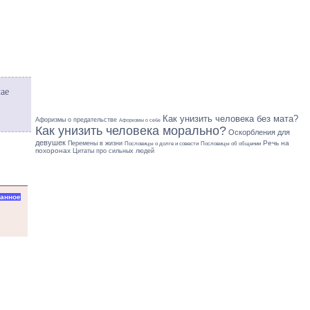
ае
Как унизить человека без мата?
Афоризмы о предательстве
Афоризмы о себе
Как унизить человека морально?
Оскорбления для
девушек
Речь на
Перемены в жизни
Пословицы об общении
Пословицы о долге и совести
похоронах
Цитаты про сильных людей
ранное