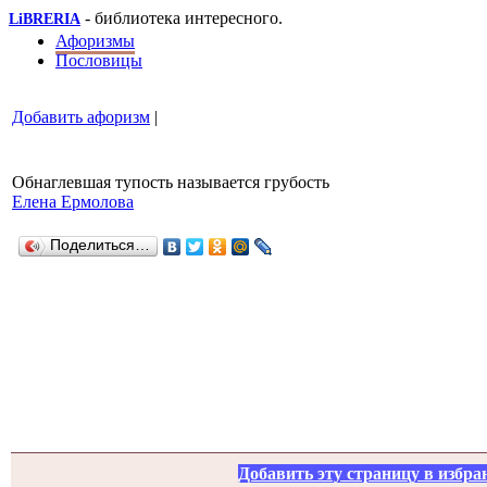
- библиотека интересного.
LiBRERIA
Афоризмы
Пословицы
Добавить афоризм
|
Обнаглевшая тупость называется грубость
Елена Ермолова
Поделиться…
Добавить эту страницу в избра