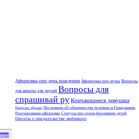
Афоризмы про день рождения
Вопросы
Афоризмы про мужа
Вопросы для
для анкеты для друзей
спрашивай ру
Кончающиеся девушки
Пословицы об обязанностях человека и Гражданина
Некролог образец
Разочарование афоризмы
Статусы про отцов бросивших детей
Цитаты о предательстве любимого
нное