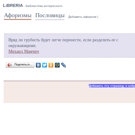
LiBRERIA
- библиотека интересного.
Афоризмы
Пословицы
Добавить афоризм
|
Вряд ли грубость будет легче перенести, если разделить ее с
окружающими.
Михаил Мамчич
Поделиться…
Добавить эту страницу в изб