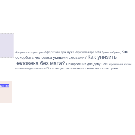
Как
Афоризмы про мужа
Афоризмы про себя
Грамота образец
Афоризмы из горе от ума
Как унизить
оскорбить человека умными словами?
человека без мата?
Оскорбления для девушек
Перемены в жизни
Пословицы о человеческих качествах и поступках
Пословицы о долге и совести
ранное