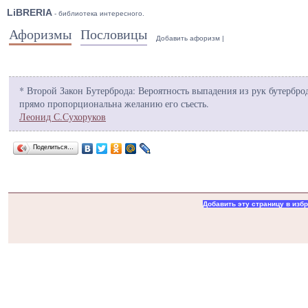
LiBRERIA
- библиотека интересного.
Афоризмы
Пословицы
Добавить афоризм
|
* Второй Закон Бутерброда: Вероятность выпадения из рук бутерброд
прямо пропорциональна желанию его съесть.
Леонид С.Сухоруков
Поделиться…
Добавить эту страницу в изб