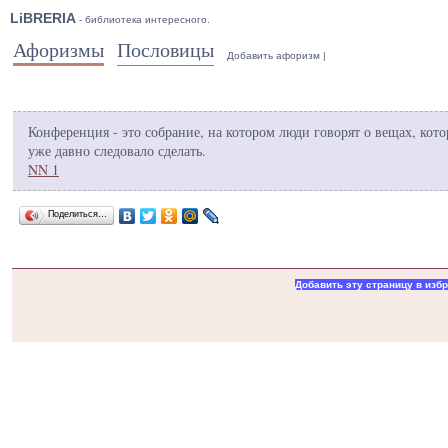
LiBRERIA
- библиотека интересного.
Афоризмы
Пословицы
Добавить афоризм
|
Конференция - это собрание, на котором люди говорят о вещах, кот
уже давно следовало сделать.
NN 1
Поделиться…
Добавить эту страницу в изб