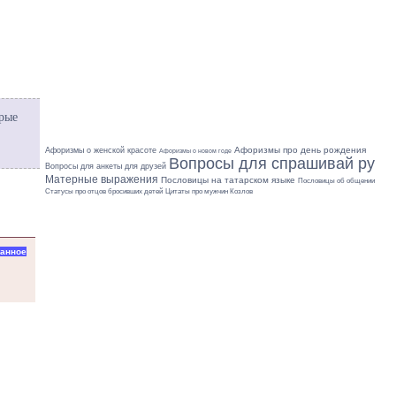
орые
Афоризмы про день рождения
Афоризмы о женской красоте
Афоризмы о новом годе
Вопросы для спрашивай ру
Вопросы для анкеты для друзей
Матерные выражения
Пословицы на татарском языке
Пословицы об общении
Цитаты про мужчин Козлов
Статусы про отцов бросивших детей
ранное