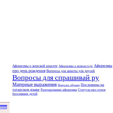
Афоризмы
Афоризмы о женской красоте
Афоризмы о новом годе
про день рождения
Вопросы для анкеты для друзей
Вопросы для спрашивай ру
Матерные выражения
Пословицы на
Некролог образец
татарском языке
Разочарование афоризмы
Статусы про отцов
бросивших детей
нное