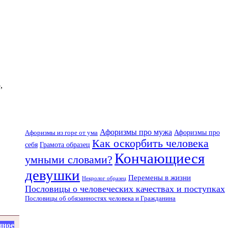
,
Афоризмы про мужа
Афоризмы про
Афоризмы из горе от ума
Как оскорбить человека
себя
Грамота образец
Кончающиеся
умными словами?
девушки
Перемены в жизни
Некролог образец
Пословицы о человеческих качествах и поступках
Пословицы об обязанностях человека и Гражданина
нное